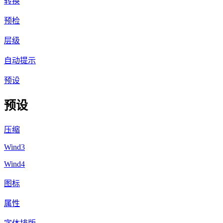
转换
预检
层级
自动提示
预设
预设
压缩
Wind3
Wind4
图标
属性