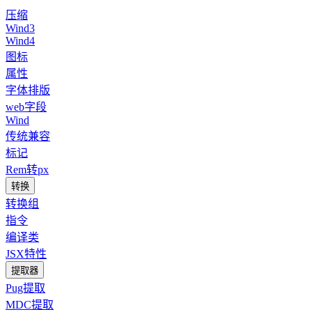
压缩
Wind3
Wind4
图标
属性
字体排版
web字段
Wind
传统兼容
标记
Rem转px
转换
转换组
指令
编译类
JSX特性
提取器
Pug提取
MDC提取