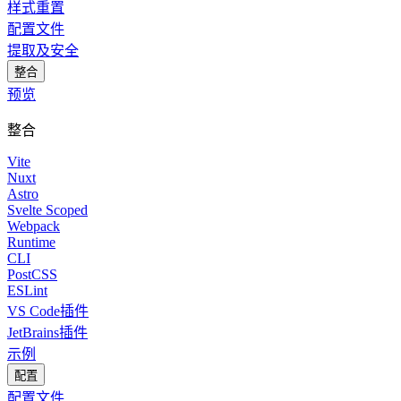
样式重置
配置文件
提取及安全
整合
预览
整合
Vite
Nuxt
Astro
Svelte Scoped
Webpack
Runtime
CLI
PostCSS
ESLint
VS Code插件
JetBrains插件
示例
配置
配置文件