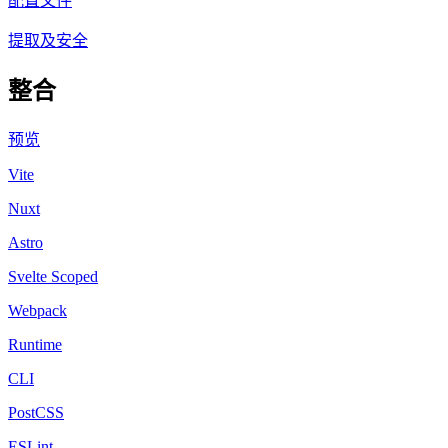
配置文件
提取及安全
整合
预览
Vite
Nuxt
Astro
Svelte Scoped
Webpack
Runtime
CLI
PostCSS
ESLint