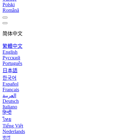
Polski
Română
简体中文
繁體中文
English
Русский
Português
日本語
한국어
Español
Français
العربية
Deutsch
Italiano
हिन्दी
ไทย
Tiếng Việt
Nederlands
বাংলা