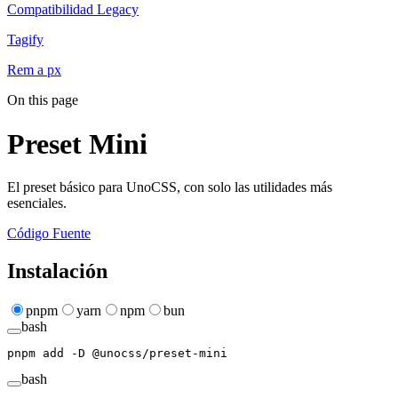
Compatibilidad Legacy
Tagify
Rem a px
On this page
Preset Mini
El preset básico para UnoCSS, con solo las utilidades más
esenciales.
Código Fuente
Instalación
pnpm
yarn
npm
bun
bash
pnpm
 add
 -D
 @unocss/preset-mini
bash