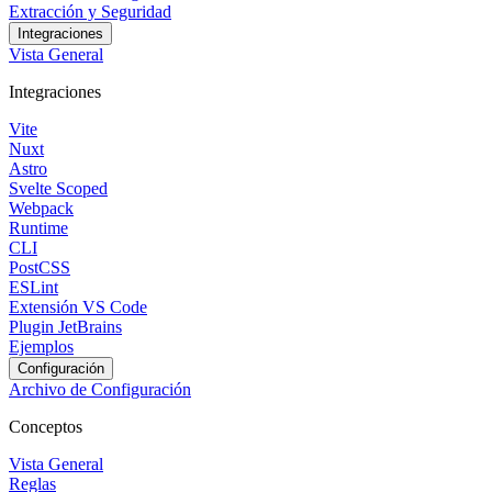
Extracción y Seguridad
Integraciones
Vista General
Integraciones
Vite
Nuxt
Astro
Svelte Scoped
Webpack
Runtime
CLI
PostCSS
ESLint
Extensión VS Code
Plugin JetBrains
Ejemplos
Configuración
Archivo de Configuración
Conceptos
Vista General
Reglas