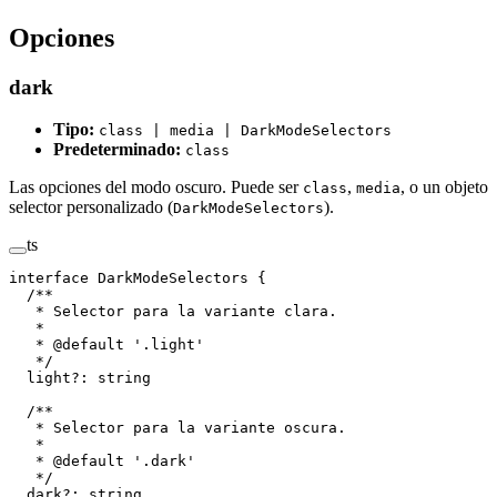
Opciones
dark
Tipo:
class | media | DarkModeSelectors
Predeterminado:
class
Las opciones del modo oscuro. Puede ser
,
, o un objeto
class
media
selector personalizado (
).
DarkModeSelectors
ts
interface
 DarkModeSelectors
 {
  /**
   * Selector para la variante clara.
   *
   * 
@
default
 '
.light
'
   */
  light
?
: 
string
  /**
   * Selector para la variante oscura.
   *
   * 
@
default
 '
.dark
'
   */
  dark
?
: 
string