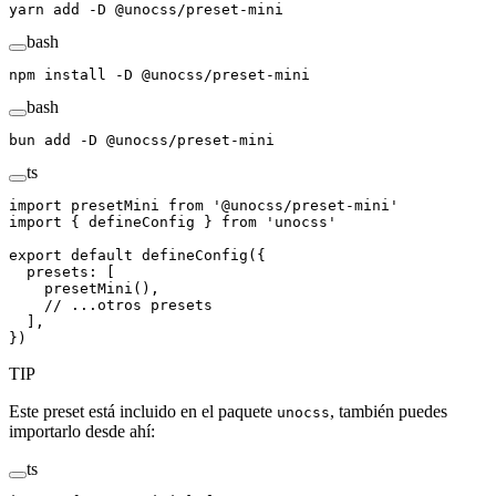
yarn
 add
 -D
 @unocss/preset-mini
bash
npm
 install
 -D
 @unocss/preset-mini
bash
bun
 add
 -D
 @unocss/preset-mini
ts
import
 presetMini
 from
 '
@unocss/preset-mini
'
import
 {
 defineConfig
 }
 from
 '
unocss
'
export
 default
 defineConfig
({
  presets
: [
    presetMini
(),
    // ...otros presets
  ],
})
TIP
Este preset está incluido en el paquete
, también puedes
unocss
importarlo desde ahí:
ts