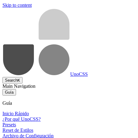
Skip to content
UnoCSS
Search
K
Main Navigation
Guía
Guía
Inicio Rápido
¿Por qué UnoCSS?
Presets
Reset de Estilos
Archivo de Configuración