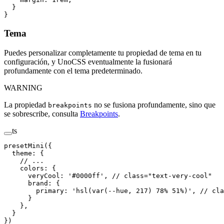
  }
}
Tema
Puedes personalizar completamente tu propiedad de tema en tu
configuración, y UnoCSS eventualmente la fusionará
profundamente con el tema predeterminado.
WARNING
La propiedad
no se fusiona profundamente, sino que
breakpoints
se sobrescribe, consulta
Breakpoints
.
ts
presetMini
({
  theme
: {
    // ...
    colors
: {
      veryCool
: 
'
#0000ff
'
, 
// class="text-very-cool"
      brand
: {
        primary
: 
'
hsl(var(--hue, 217) 78% 51%)
'
, 
// cla
      }
    },
  }
})