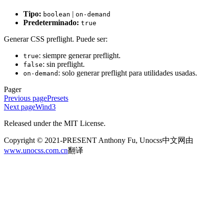
Tipo:
|
boolean
on-demand
Predeterminado:
true
Generar CSS preflight. Puede ser:
: siempre generar preflight.
true
: sin preflight.
false
: solo generar preflight para utilidades usadas.
on-demand
Pager
Previous page
Presets
Next page
Wind3
Released under the MIT License.
Copyright © 2021-PRESENT Anthony Fu, Unocss中文网由
www.unocss.com.cn
翻译