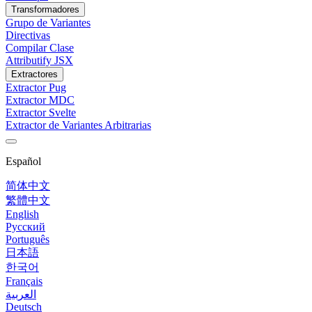
Transformadores
Grupo de Variantes
Directivas
Compilar Clase
Attributify JSX
Extractores
Extractor Pug
Extractor MDC
Extractor Svelte
Extractor de Variantes Arbitrarias
Español
简体中文
繁體中文
English
Русский
Português
日本語
한국어
Français
العربية
Deutsch