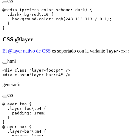
css
@
media
 (
prefers-color-scheme
:
 dark
)
 {
  .
dark
\:
bg-red
\:
10
 {
    background-color
:
 rgb
(
248
 113
 113
 / 
0.1
);
  }
}
CSS @layer
El @layer nativo de CSS
es soportado con la variante
:
layer-xx:
html
<
div
 class
=
"
layer-foo:p4
"
 /
>
<
div
 class
=
"
layer-bar:m4
"
 /
>
generará:
css
@
layer
 foo 
{
  .
layer-foo
\:
p4
 {
    padding
:
 1
rem
;
  }
}
@
layer
 bar 
{
  .
layer-bar
\:
m4
 {
    margin
:
 1
rem
;