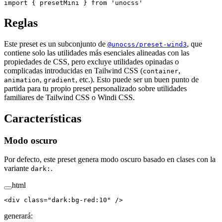
import
 {
 presetMini
 }
 from
 '
unocss
'
Reglas
Este preset es un subconjunto de
, que
@unocss/preset-wind3
contiene solo las utilidades más esenciales alineadas con las
propiedades de CSS, pero excluye utilidades opinadas o
complicadas introducidas en Tailwind CSS (
,
container
,
, etc.). Esto puede ser un buen punto de
animation
gradient
partida para tu propio preset personalizado sobre utilidades
familiares de Tailwind CSS o Windi CSS.
Características
Modo oscuro
Por defecto, este preset genera modo oscuro basado en clases con la
variante
.
dark:
html
<
div
 class
=
"
dark:bg-red:10
"
 /
>
generará: