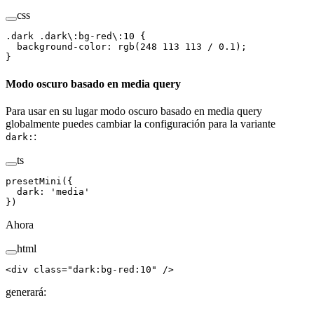
css
.
dark
 .
dark
\:
bg-red
\:
10
 {
  background-color
:
 rgb
(
248
 113
 113
 / 
0.1
);
}
Modo oscuro basado en media query
Para usar en su lugar modo oscuro basado en media query
globalmente puedes cambiar la configuración para la variante
:
dark:
ts
presetMini
({
  dark
: 
'
media
'
})
Ahora
html
<
div
 class
=
"
dark:bg-red:10
"
 /
>
generará: