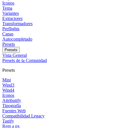
Iconos
Tema
Variantes
Extractores
Transformadores
Preflights
Capas
Autocompletado
Presets
Presets
Vista General
Presets de la Comunidad
Presets
Mini
Wind3
Wind4
Iconos
Attributify
Tipografía
Fuentes Web
Compatibilidad Legacy
Tagify
Rem a px