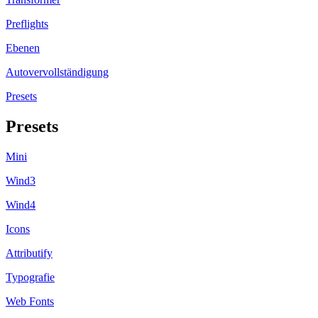
Preflights
Ebenen
Autovervollständigung
Presets
Presets
Mini
Wind3
Wind4
Icons
Attributify
Typografie
Web Fonts