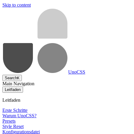
Skip to content
UnoCSS
Search
K
Main Navigation
Leitfaden
Leitfaden
Erste Schritte
Warum UnoCSS?
Presets
Style Reset
Konfigurationsdatei