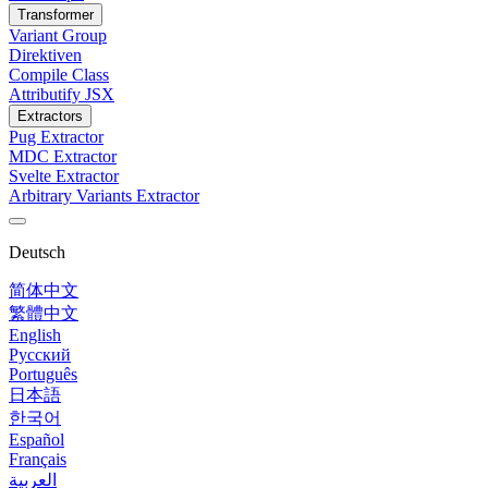
Transformer
Variant Group
Direktiven
Compile Class
Attributify JSX
Extractors
Pug Extractor
MDC Extractor
Svelte Extractor
Arbitrary Variants Extractor
Deutsch
简体中文
繁體中文
English
Русский
Português
日本語
한국어
Español
Français
العربية