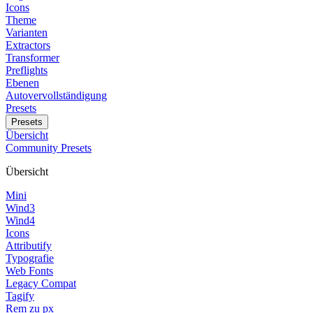
Icons
Theme
Varianten
Extractors
Transformer
Preflights
Ebenen
Autovervollständigung
Presets
Presets
Übersicht
Community Presets
Übersicht
Mini
Wind3
Wind4
Icons
Attributify
Typografie
Web Fonts
Legacy Compat
Tagify
Rem zu px