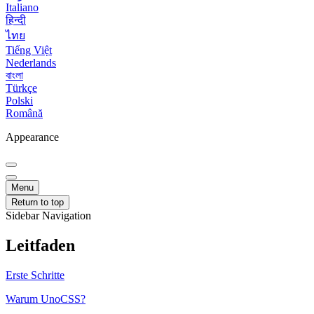
Italiano
हिन्दी
ไทย
Tiếng Việt
Nederlands
বাংলা
Türkçe
Polski
Română
Appearance
Menu
Return to top
Sidebar Navigation
Leitfaden
Erste Schritte
Warum UnoCSS?