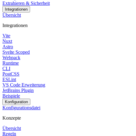
Extrahieren & Sicherheit
Integrationen
Übersicht
Integrationen
Vite
Nuxt
Astro
Svelte Scoped
Webpack
Runtime
CLI
PostCSS
ESLint
VS Code Erweiterung
JetBrains Plugin
Beispiele
Konfiguration
Konfigurationsdatei
Konzepte
Übersicht
Regeln