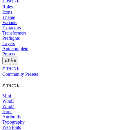
ภาพรวม
Rules
Icons
Theme
Variants
Extractors
Transformers
Preflights
Layers
Autocomplete
Presets
พรีเซ็ต
ภาพรวม
Community Presets
ภาพรวม
Mini
Wind3
Wind4
Icons
Attributify
Typography
Web fonts