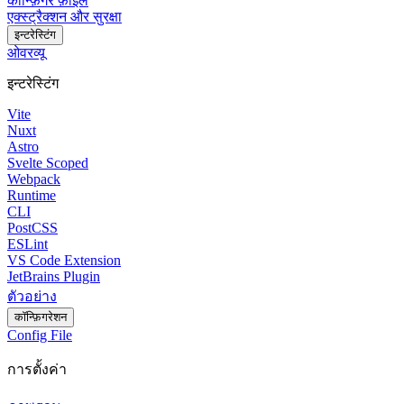
कॉन्फ़िगर फ़ाइल
एक्स्ट्रैक्शन और सुरक्षा
इन्टरेस्टिंग
ओवरव्यू
इन्टरेस्टिंग
Vite
Nuxt
Astro
Svelte Scoped
Webpack
Runtime
CLI
PostCSS
ESLint
VS Code Extension
JetBrains Plugin
ตัวอย่าง
कॉन्फ़िगरेशन
Config File
การตั้งค่า