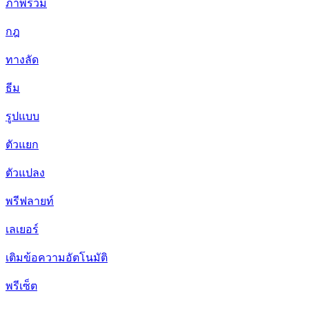
ภาพรวม
กฎ
ทางลัด
ธีม
รูปแบบ
ตัวแยก
ตัวแปลง
พรีฟลายท์
เลเยอร์
เติมข้อความอัตโนมัติ
พรีเซ็ต