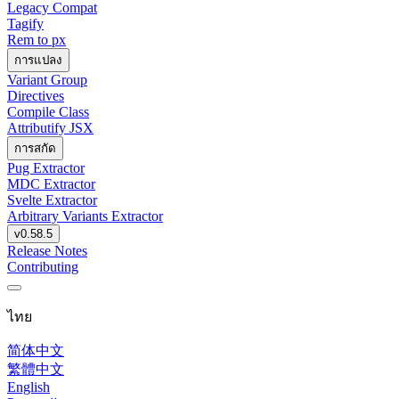
Legacy Compat
Tagify
Rem to px
การแปลง
Variant Group
Directives
Compile Class
Attributify JSX
การสกัด
Pug Extractor
MDC Extractor
Svelte Extractor
Arbitrary Variants Extractor
v0.58.5
Release Notes
Contributing
ไทย
简体中文
繁體中文
English