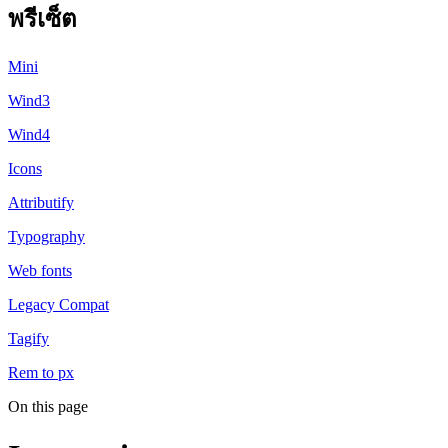
พรีเซ็ต
Mini
Wind3
Wind4
Icons
Attributify
Typography
Web fonts
Legacy Compat
Tagify
Rem to px
On this page