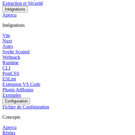
Extraction et Sécurité
Intégrations
Aperçu
Intégrations
Vite
Nuxt
Astro
Svelte Scoped
Webpack
Runtime
CLI
PostCSS
ESLint
Extension VS Code
Plugin JetBrains
Exemples
Configuration
Fichier de Configuration
Concepts
Aperçu
Règles