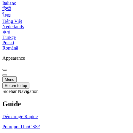
Italiano
हिन्दी
ไทย
Tiếng Việt
Nederlands
বাংলা
Türkçe
Polski
Română
Appearance
Menu
Return to top
Sidebar Navigation
Guide
Démarrage Rapide
Pourquoi UnoCSS?