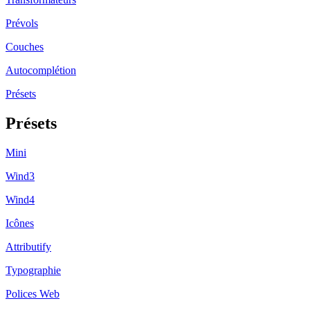
Prévols
Couches
Autocomplétion
Présets
Présets
Mini
Wind3
Wind4
Icônes
Attributify
Typographie
Polices Web