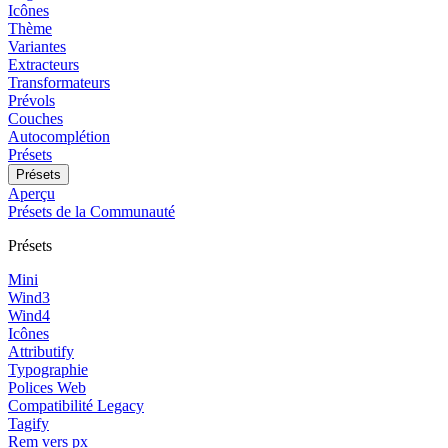
Icônes
Thème
Variantes
Extracteurs
Transformateurs
Prévols
Couches
Autocomplétion
Présets
Présets
Aperçu
Présets de la Communauté
Présets
Mini
Wind3
Wind4
Icônes
Attributify
Typographie
Polices Web
Compatibilité Legacy
Tagify
Rem vers px