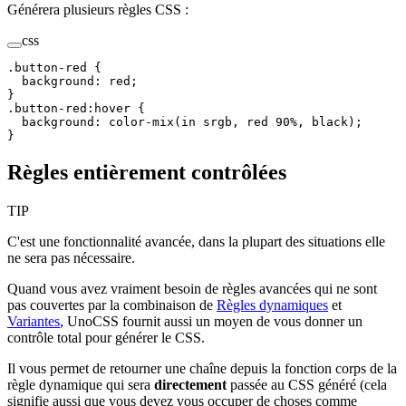
Générera plusieurs règles CSS :
css
.
button-red
 {
  background
:
 red
;
}
.
button-red
:
hover
 {
  background
:
 color-mix
(
in
 srgb
,
 red
 90
%
,
 black
);
}
Règles entièrement contrôlées
TIP
C'est une fonctionnalité avancée, dans la plupart des situations elle
ne sera pas nécessaire.
Quand vous avez vraiment besoin de règles avancées qui ne sont
pas couvertes par la combinaison de
Règles dynamiques
et
Variantes
, UnoCSS fournit aussi un moyen de vous donner un
contrôle total pour générer le CSS.
Il vous permet de retourner une chaîne depuis la fonction corps de la
règle dynamique qui sera
directement
passée au CSS généré (cela
signifie aussi que vous devez vous occuper de choses comme