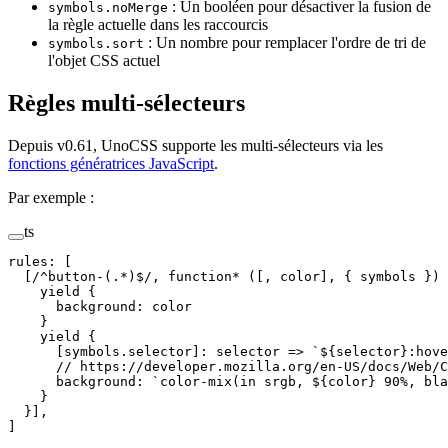
: Un booléen pour désactiver la fusion de
symbols.noMerge
la règle actuelle dans les raccourcis
: Un nombre pour remplacer l'ordre de tri de
symbols.sort
l'objet CSS actuel
Règles multi-sélecteurs
Depuis v0.61, UnoCSS supporte les multi-sélecteurs via les
fonctions génératrices JavaScript
.
Par exemple :
ts
rules
:
 [
  [
/
^
button-
(
.
*
)
$
/
,
 function
*
 ([,
 color
],
 {
 symbols
 })
 
    yield
 {
      background
: 
color
    }
    yield
 {
      [
symbols
.
selector
]: 
selector
 => 
`
${
selector
}
:hove
      // https://developer.mozilla.org/en-US/docs/Web/C
      background
: 
`
color-mix(in srgb, 
${
color
}
 90%, bla
    }
  }],
]