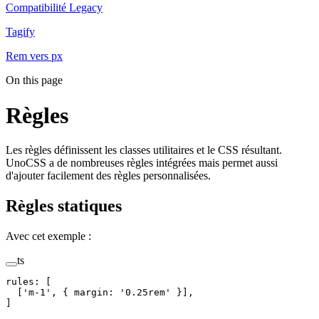
Compatibilité Legacy
Tagify
Rem vers px
On this page
Règles
Les règles définissent les classes utilitaires et le CSS résultant.
UnoCSS a de nombreuses règles intégrées mais permet aussi
d'ajouter facilement des règles personnalisées.
Règles statiques
Avec cet exemple :
ts
rules
:
 [
  [
'
m-1
'
,
 { 
margin
: 
'
0.25rem
'
 }],
]