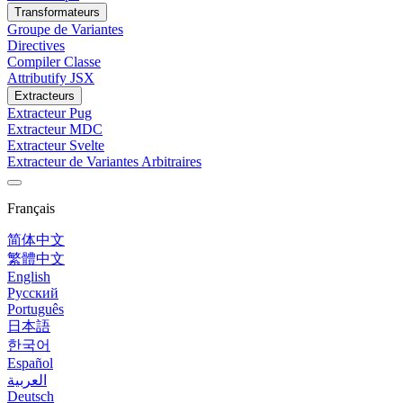
Transformateurs
Groupe de Variantes
Directives
Compiler Classe
Attributify JSX
Extracteurs
Extracteur Pug
Extracteur MDC
Extracteur Svelte
Extracteur de Variantes Arbitraires
Français
简体中文
繁體中文
English
Русский
Português
日本語
한국어
Español
العربية
Deutsch