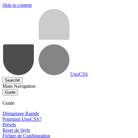
Skip to content
UnoCSS
Search
K
Main Navigation
Guide
Guide
Démarrage Rapide
Pourquoi UnoCSS?
Présets
Reset de Style
Fichier de Configuration