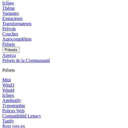
Icônes
Thème
Variantes
Extracteurs
Transformateurs
Prévols
Couches
Autocomplétion
Présets
Présets
Aperçu
Présets de la Communauté
Présets
Mini
Wind3
Wind4
Icônes
Attributify
Typographie
Polices Web
Compatibilité Legacy
Tagify
Rem vers px