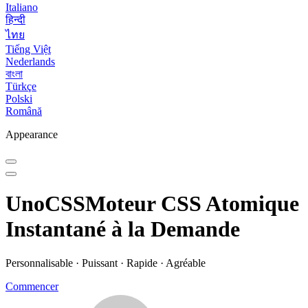
Italiano
हिन्दी
ไทย
Tiếng Việt
Nederlands
বাংলা
Türkçe
Polski
Română
Appearance
UnoCSS
Moteur CSS Atomique
Instantané à la Demande
Personnalisable · Puissant · Rapide · Agréable
Commencer