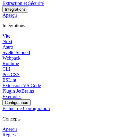
Extraction et Sécurité
Intégrations
Aperçu
Intégrations
Vite
Nuxt
Astro
Svelte Scoped
Webpack
Runtime
CLI
PostCSS
ESLint
Extension VS Code
Plugin JetBrains
Exemples
Configuration
Fichier de Configuration
Concepts
Aperçu
Règles