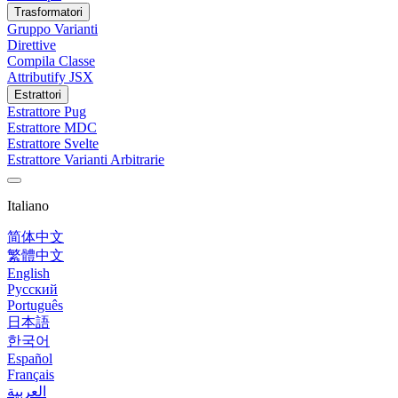
Trasformatori
Gruppo Varianti
Direttive
Compila Classe
Attributify JSX
Estrattori
Estrattore Pug
Estrattore MDC
Estrattore Svelte
Estrattore Varianti Arbitrarie
Italiano
简体中文
繁體中文
English
Русский
Português
日本語
한국어
Español
Français
العربية