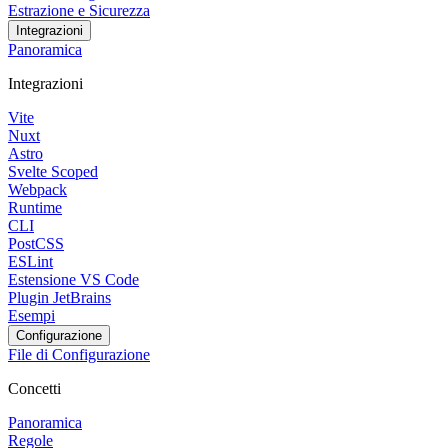
Estrazione e Sicurezza
Integrazioni
Panoramica
Integrazioni
Vite
Nuxt
Astro
Svelte Scoped
Webpack
Runtime
CLI
PostCSS
ESLint
Estensione VS Code
Plugin JetBrains
Esempi
Configurazione
File di Configurazione
Concetti
Panoramica
Regole