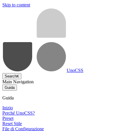
Skip to content
UnoCSS
Search
K
Main Navigation
Guida
Guida
Inizio
Perché UnoCSS?
Preset
Reset Stile
File di Configurazione