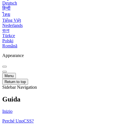
Deutsch
हिन्दी
ไทย
Tiếng Việt
Nederlands
বাংলা
Türkçe
Polski
Română
Appearance
Menu
Return to top
Sidebar Navigation
Guida
Inizio
Perché UnoCSS?