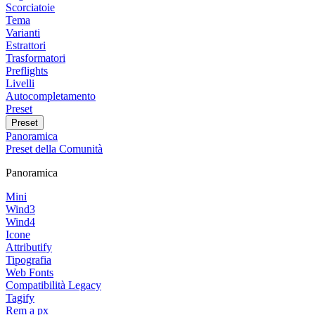
Scorciatoie
Tema
Varianti
Estrattori
Trasformatori
Preflights
Livelli
Autocompletamento
Preset
Preset
Panoramica
Preset della Comunità
Panoramica
Mini
Wind3
Wind4
Icone
Attributify
Tipografia
Web Fonts
Compatibilità Legacy
Tagify
Rem a px