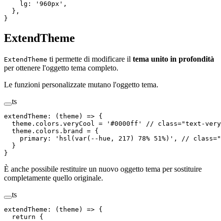
    lg
:
 '
960px
'
,
  },
}
ExtendTheme
ti permette di modificare il
tema unito in profondità
ExtendTheme
per ottenere l'oggetto tema completo.
Le funzioni personalizzate mutano l'oggetto tema.
ts
extendTheme
:
 (
theme
)
 =>
 {
  theme
.
colors
.
veryCool
 =
 '
#0000ff
'
 // class="text-very
  theme
.
colors
.
brand
 = {
    primary
: 
'
hsl(var(--hue, 217) 78% 51%)
'
, 
// class="
  }
}
È anche possibile restituire un nuovo oggetto tema per sostituire
completamente quello originale.
ts
extendTheme
:
 (
theme
)
 =>
 {
  return
 {