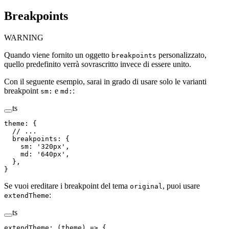
Breakpoints
WARNING
Quando viene fornito un oggetto
personalizzato,
breakpoints
quello predefinito verrà sovrascritto invece di essere unito.
Con il seguente esempio, sarai in grado di usare solo le varianti
breakpoint
e
:
sm:
md:
ts
theme
:
 {
  // ...
  breakpoints
:
 {
    sm
:
 '
320px
'
,
    md
:
 '
640px
'
,
  },
}
Se vuoi ereditare i breakpoint del tema
, puoi usare
original
:
extendTheme
ts
extendTheme
:
 (
theme
)
 =>
 {