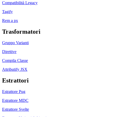
Compatibilità Legacy
Tagify
Rem a px
Trasformatori
Gruppo Varianti
Direttive
Compila Classe
Attributify JSX
Estrattori
Estrattore Pug
Estrattore MDC
Estrattore Svelte