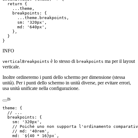
  return
 {
    ...
theme
,
    breakpoints
: {
      ...
theme
.
breakpoints
,
      sm
: 
'
320px
'
,
      md
: 
'
640px
'
,
    },
  }
}
INFO
è lo stesso di
ma per il layout
verticalBreakpoints
breakpoints
verticale.
Inoltre ordineremo i punti dello schermo per dimensione (stessa
unità). Per i punti dello schermo in unità diverse, per evitare errori,
usa unità unificate nella configurazione.
ts
theme
:
 {
  // ...
  breakpoints
:
 {
    sm
:
 '
320px
'
,
    // Poiché uno non supporta l'ordinamento comparativ
    // md: '40rem',
    md
:
 `
${
40
 *
 16
}
px
`
,