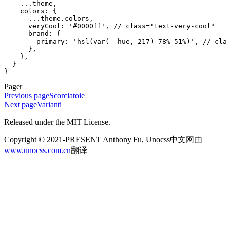
    ...
theme
,
    colors
: {
      ...
theme
.
colors
,
      veryCool
: 
'
#0000ff
'
, 
// class="text-very-cool"
      brand
: {
        primary
: 
'
hsl(var(--hue, 217) 78% 51%)
'
, 
// cla
      },
    },
  }
}
Pager
Previous page
Scorciatoie
Next page
Varianti
Released under the MIT License.
Copyright © 2021-PRESENT Anthony Fu, Unocss中文网由
www.unocss.com.cn
翻译