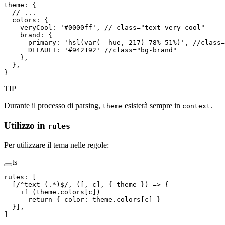
theme
:
 {
  // ...
  colors
:
 {
    veryCool
:
 '
#0000ff
'
,
 // class="text-very-cool"
    brand
:
 {
      primary
:
 '
hsl(var(--hue, 217) 78% 51%)
'
,
 //class=
      DEFAULT
:
 '
#942192
'
 //class="bg-brand"
    },
  },
}
TIP
Durante il processo di parsing,
esisterà sempre in
.
theme
context
Utilizzo in
rules
Per utilizzare il tema nelle regole:
ts
rules
:
 [
  [
/
^
text-
(
.
*
)
$
/
,
 ([,
 c
],
 {
 theme
 })
 =>
 {
    if
 (
theme
.
colors
[
c
])
      return
 { 
color
: 
theme
.
colors
[
c
] }
  }],
]