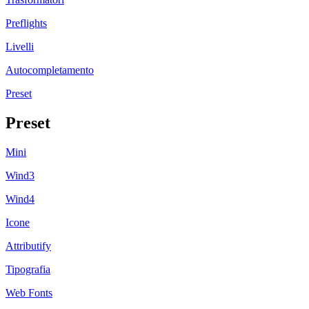
Preflights
Livelli
Autocompletamento
Preset
Preset
Mini
Wind3
Wind4
Icone
Attributify
Tipografia
Web Fonts