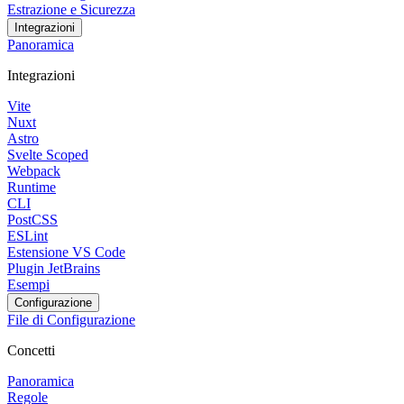
Estrazione e Sicurezza
Integrazioni
Panoramica
Integrazioni
Vite
Nuxt
Astro
Svelte Scoped
Webpack
Runtime
CLI
PostCSS
ESLint
Estensione VS Code
Plugin JetBrains
Esempi
Configurazione
File di Configurazione
Concetti
Panoramica
Regole