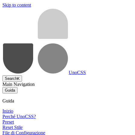
Skip to content
UnoCSS
Search
K
Main Navigation
Guida
Guida
Inizio
Perché UnoCSS?
Preset
Reset Stile
File di Configurazione