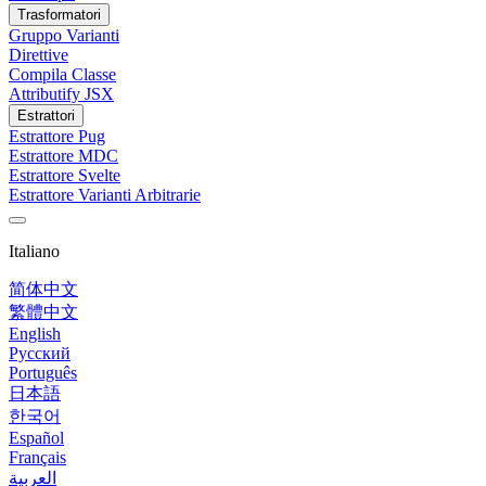
Trasformatori
Gruppo Varianti
Direttive
Compila Classe
Attributify JSX
Estrattori
Estrattore Pug
Estrattore MDC
Estrattore Svelte
Estrattore Varianti Arbitrarie
Italiano
简体中文
繁體中文
English
Русский
Português
日本語
한국어
Español
Français
العربية