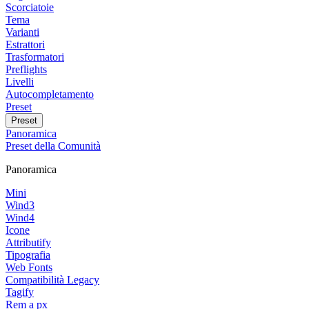
Scorciatoie
Tema
Varianti
Estrattori
Trasformatori
Preflights
Livelli
Autocompletamento
Preset
Preset
Panoramica
Preset della Comunità
Panoramica
Mini
Wind3
Wind4
Icone
Attributify
Tipografia
Web Fonts
Compatibilità Legacy
Tagify
Rem a px