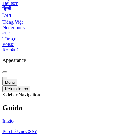
Deutsch
हिन्दी
ไทย
Tiếng Việt
Nederlands
বাংলা
Türkçe
Polski
Română
Appearance
Menu
Return to top
Sidebar Navigation
Guida
Inizio
Perché UnoCSS?