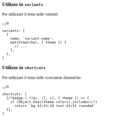
Utilizzo in
variants
Per utilizzare il tema nelle varianti:
ts
variants
:
 [
  {
    name
: 
'
variant-name
'
,
    match
(
matcher
, { 
theme
 }) {
      // ...
    },
  },
]
Utilizzo in
shortcuts
Per utilizzare il tema nelle scorciatoie dinamiche:
ts
shortcuts
:
 [
  [
/
^
badge-
(
.
*
)
$
/
,
 ([,
 c
],
 {
 theme
 })
 =>
 {
    if
 (
Object
.
keys
(
theme
.
colors
).
includes
(
c
))
      return
 `
bg-
${
c
}
4:10 text-
${
c
}
5 rounded
`
  }],
]