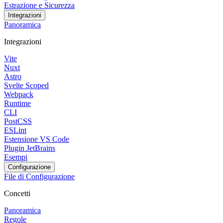
Estrazione e Sicurezza
Integrazioni
Panoramica
Integrazioni
Vite
Nuxt
Astro
Svelte Scoped
Webpack
Runtime
CLI
PostCSS
ESLint
Estensione VS Code
Plugin JetBrains
Esempi
Configurazione
File di Configurazione
Concetti
Panoramica
Regole