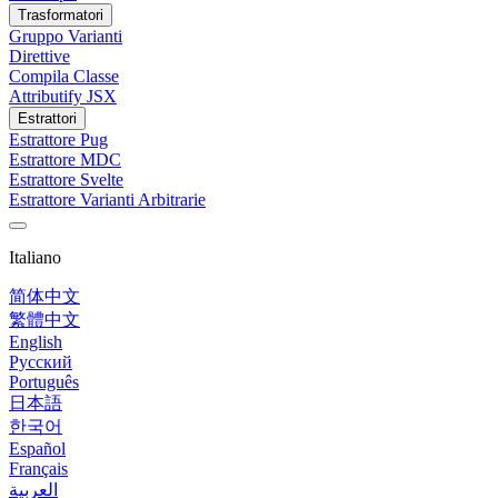
Trasformatori
Gruppo Varianti
Direttive
Compila Classe
Attributify JSX
Estrattori
Estrattore Pug
Estrattore MDC
Estrattore Svelte
Estrattore Varianti Arbitrarie
Italiano
简体中文
繁體中文
English
Русский
Português
日本語
한국어
Español
Français
العربية