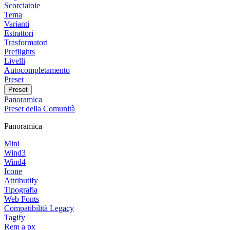
Scorciatoie
Tema
Varianti
Estrattori
Trasformatori
Preflights
Livelli
Autocompletamento
Preset
Preset
Panoramica
Preset della Comunità
Panoramica
Mini
Wind3
Wind4
Icone
Attributify
Tipografia
Web Fonts
Compatibilità Legacy
Tagify
Rem a px