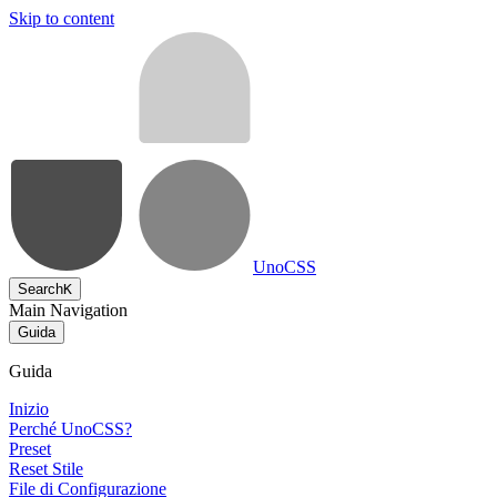
Skip to content
UnoCSS
Search
K
Main Navigation
Guida
Guida
Inizio
Perché UnoCSS?
Preset
Reset Stile
File di Configurazione