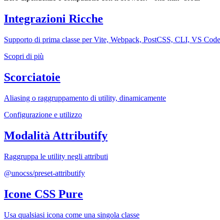
Integrazioni Ricche
Supporto di prima classe per Vite, Webpack, PostCSS, CLI, VS Code
Scopri di più
Scorciatoie
Aliasing o raggruppamento di utility, dinamicamente
Configurazione e utilizzo
Modalità Attributify
Raggruppa le utility negli attributi
@unocss/preset-attributify
Icone CSS Pure
Usa qualsiasi icona come una singola classe