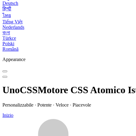
Deutsch
हिन्दी
ไทย
Tiếng Việt
Nederlands
বাংলা
Türkçe
Polski
Română
Appearance
UnoCSS
Motore CSS Atomico I
Personalizzabile · Potente · Veloce · Piacevole
Inizio