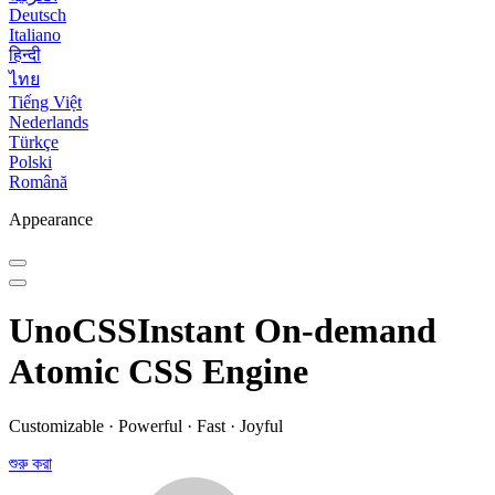
Deutsch
Italiano
हिन्दी
ไทย
Tiếng Việt
Nederlands
Türkçe
Polski
Română
Appearance
UnoCSS
Instant On-demand
Atomic CSS Engine
Customizable · Powerful · Fast · Joyful
শুরু করা