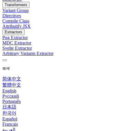
Transformers
Variant Group
Directives
Compile Class
Attributify JSX
Extractors
Pug Extractor
MDC Extractor
Svelte Extractor
Arbitrary Variants Extractor
বাংলা
简体中文
繁體中文
English
Русский
Português
日本語
한국어
Español
Français
العربية