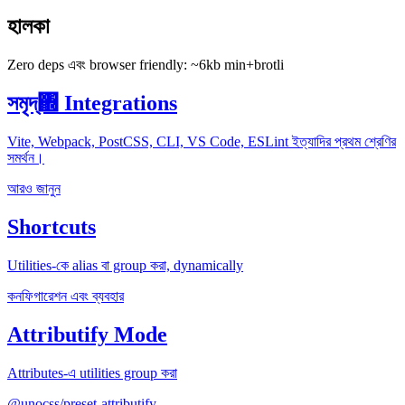
হালকা
Zero deps এবং browser friendly: ~6kb min+brotli
সমৃদ্঍ Integrations
Vite, Webpack, PostCSS, CLI, VS Code, ESLint ইত্যাদির প্রথম শ্রেণির
সমর্থন।
আরও জানুন
Shortcuts
Utilities-কে alias বা group করা, dynamically
কনফিগারেশন এবং ব্যবহার
Attributify Mode
Attributes-এ utilities group করা
@unocss/preset-attributify