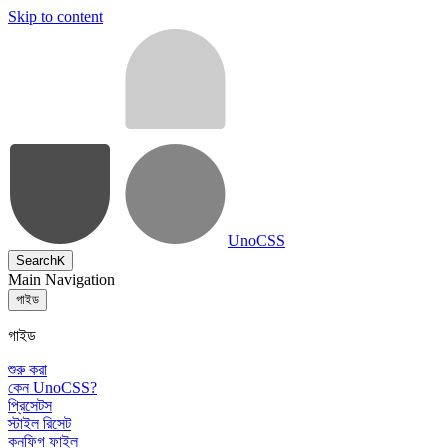
Skip to content
UnoCSS
Search
K
Main Navigation
গাইড
গাইড
শুরু করা
কেন UnoCSS?
প্রিসেটস
স্টাইল রিসেট
কনফিগ ফাইল