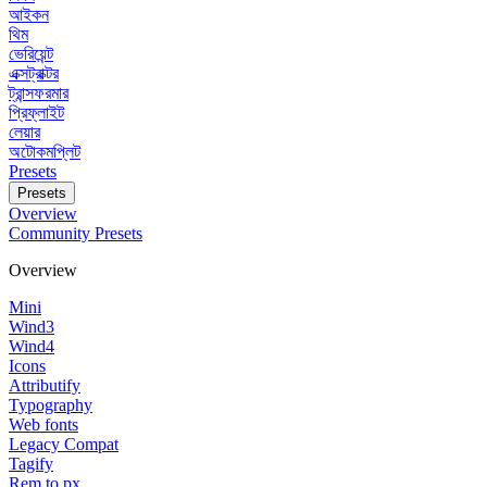
আইকন
থিম
ভেরিয়েন্ট
এক্সট্রাক্টর
ট্রান্সফরমার
প্রিফ্লাইট
লেয়ার
অটোকমপ্লিট
Presets
Presets
Overview
Community Presets
Overview
Mini
Wind3
Wind4
Icons
Attributify
Typography
Web fonts
Legacy Compat
Tagify
Rem to px