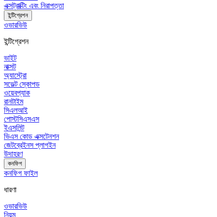
এক্সট্রাক্টিং এবং নিরাপত্তা
ইন্টিগ্রেশন
ওভারভিউ
ইন্টিগ্রেশন
ভাইট
নাক্সট
অ্যাস্ট্রো
সভেল্ট স্কোপড
ওয়েবপ্যাক
রানটাইম
সিএলআই
পোস্টসিএসএস
ইএসলিন্ট
ভিএস কোড এক্সটেনশন
জেটব্রেইনস প্লাগইন
উদাহরণ
কনফিগ
কনফিগ ফাইল
ধারণা
ওভারভিউ
নিয়ম