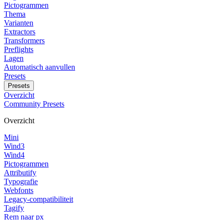
Pictogrammen
Thema
Varianten
Extractors
Transformers
Preflights
Lagen
Automatisch aanvullen
Presets
Presets
Overzicht
Community Presets
Overzicht
Mini
Wind3
Wind4
Pictogrammen
Attributify
Typografie
Webfonts
Legacy-compatibiliteit
Tagify
Rem naar px