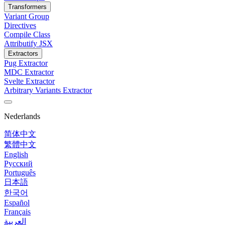
Transformers
Variant Group
Directives
Compile Class
Attributify JSX
Extractors
Pug Extractor
MDC Extractor
Svelte Extractor
Arbitrary Variants Extractor
Nederlands
简体中文
繁體中文
English
Русский
Português
日本語
한국어
Español
Français
العربية