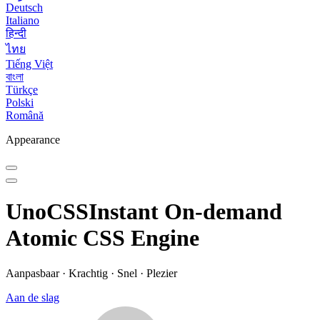
Deutsch
Italiano
हिन्दी
ไทย
Tiếng Việt
বাংলা
Türkçe
Polski
Română
Appearance
UnoCSS
Instant On-demand
Atomic CSS Engine
Aanpasbaar · Krachtig · Snel · Plezier
Aan de slag