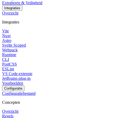
Extraheren & Veiligheid
Integraties
Overzicht
Integraties
Vite
Nuxt
Astro
Svelte Scoped
Webpack
Runtime
CLI
PostCSS
ESLint
VS Code-extensie
JetBrains-plug-in
Voorbeelden
Configuratie
Configuratiebestand
Concepten
Overzicht
Regels