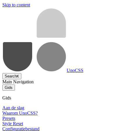
Skip to content
UnoCSS
Search
K
Main Navigation
Gids
Gids
Aan de slag
Waarom UnoCSS?
Presets
Style Reset
Configuratiebestand