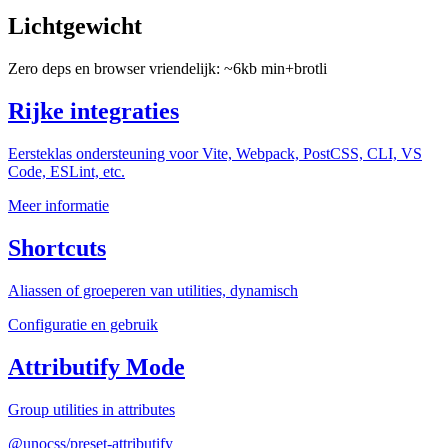
Lichtgewicht
Zero deps en browser vriendelijk: ~6kb min+brotli
Rijke integraties
Eersteklas ondersteuning voor Vite, Webpack, PostCSS, CLI, VS
Code, ESLint, etc.
Meer informatie
Shortcuts
Aliassen of groeperen van utilities, dynamisch
Configuratie en gebruik
Attributify Mode
Group utilities in attributes
@unocss/preset-attributify