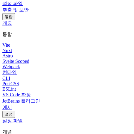
설정 파일
추출 및 보안
통합
개요
통합
Vite
Nuxt
Astro
Svelte Scoped
Webpack
런타임
CLI
PostCSS
ESLint
VS Code 확장
JetBrains 플러그인
예시
설정
설정 파일
개념