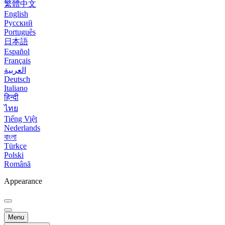
繁體中文
English
Русский
Português
日本語
Español
Français
العربية
Deutsch
Italiano
हिन्दी
ไทย
Tiếng Việt
Nederlands
বাংলা
Türkçe
Polski
Română
Appearance
Menu