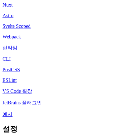
Nuxt
Astro
Svelte Scoped
Webpack
런타임
CLI
PostCSS
ESLint
VS Code 확장
JetBrains 플러그인
예시
설정