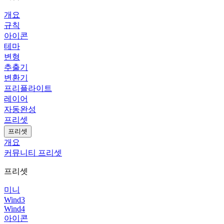
개요
규칙
아이콘
테마
변형
추출기
변환기
프리플라이트
레이어
자동완성
프리셋
프리셋
개요
커뮤니티 프리셋
프리셋
미니
Wind3
Wind4
아이콘