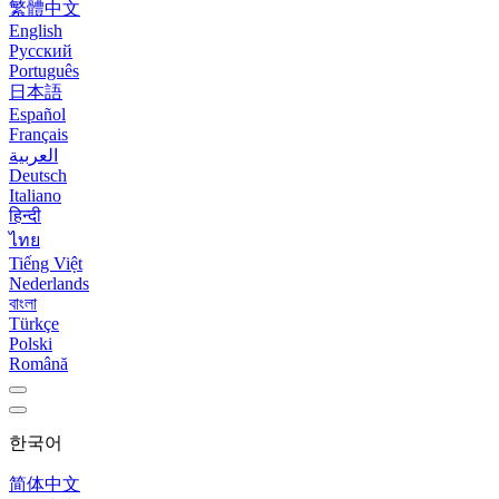
繁體中文
English
Русский
Português
日本語
Español
Français
العربية
Deutsch
Italiano
हिन्दी
ไทย
Tiếng Việt
Nederlands
বাংলা
Türkçe
Polski
Română
한국어
简体中文