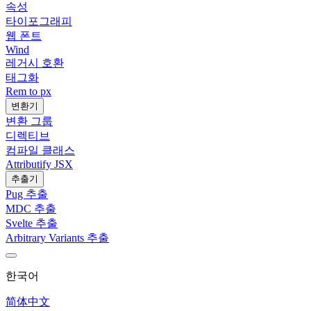
속성
타이포그래피
웹 폰트
Wind
레거시 호환
태그화
Rem to px
변환기
변환 그룹
디렉티브
컴파일 클래스
Attributify JSX
추출기
Pug 추출
MDC 추출
Svelte 추출
Arbitrary Variants 추출
한국어
简体中文