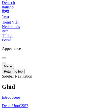
Deutsch
Italiano
हिन्दी
ไทย
Tiếng Việt
Nederlands
বাংলা
Türkçe
Polski
Appearance
Menu
Return to top
Sidebar Navigation
Ghid
Introducere
De ce UnoCSS?