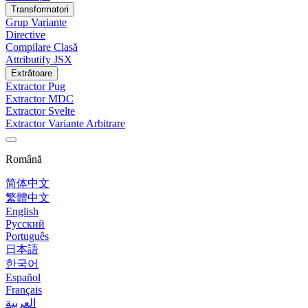
Transformatori
Grup Variante
Directive
Compilare Clasă
Attributify JSX
Extrătoare
Extractor Pug
Extractor MDC
Extractor Svelte
Extractor Variante Arbitrare
Română
简体中文
繁體中文
English
Русский
Português
日本語
한국어
Español
Français
العربية