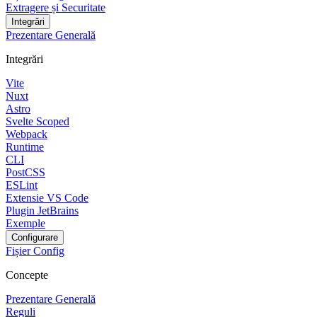
Extragere și Securitate
Integrări
Prezentare Generală
Integrări
Vite
Nuxt
Astro
Svelte Scoped
Webpack
Runtime
CLI
PostCSS
ESLint
Extensie VS Code
Plugin JetBrains
Exemple
Configurare
Fișier Config
Concepte
Prezentare Generală
Reguli