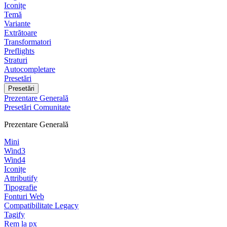
Iconițe
Temă
Variante
Extrătoare
Transformatori
Preflights
Straturi
Autocompletare
Presetări
Presetări
Prezentare Generală
Presetări Comunitate
Prezentare Generală
Mini
Wind3
Wind4
Iconițe
Attributify
Tipografie
Fonturi Web
Compatibilitate Legacy
Tagify
Rem la px