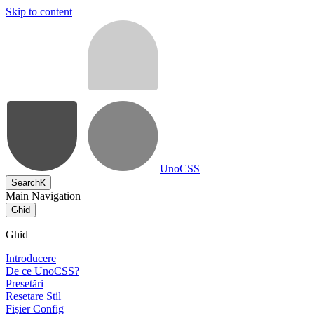
Skip to content
UnoCSS
Search
K
Main Navigation
Ghid
Ghid
Introducere
De ce UnoCSS?
Presetări
Resetare Stil
Fișier Config