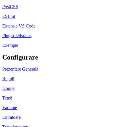
PostCSS
ESLint
Extensie VS Code
Plugin JetBrains
Exemple
Configurare
Prezentare Generală
Reguli
Iconițe
Temă
Variante
Extrătoare
Transformatori