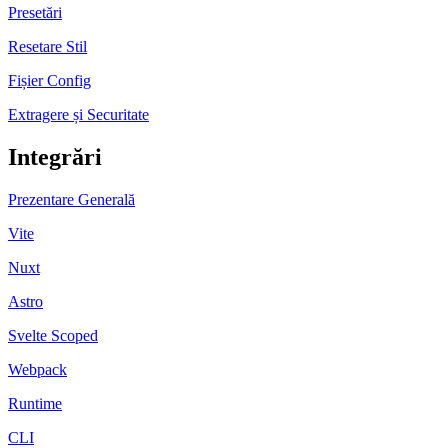
Presetări
Resetare Stil
Fișier Config
Extragere și Securitate
Integrări
Prezentare Generală
Vite
Nuxt
Astro
Svelte Scoped
Webpack
Runtime
CLI