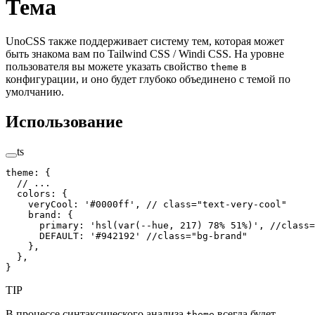
Тема
UnoCSS также поддерживает систему тем, которая может
быть знакома вам по Tailwind CSS / Windi CSS. На уровне
пользователя вы можете указать свойство
в
theme
конфигурации, и оно будет глубоко объединено с темой по
умолчанию.
Использование
ts
theme
:
 {
  // ...
  colors
:
 {
    veryCool
:
 '
#0000ff
'
,
 // class="text-very-cool"
    brand
:
 {
      primary
:
 '
hsl(var(--hue, 217) 78% 51%)
'
,
 //class=
      DEFAULT
:
 '
#942192
'
 //class="bg-brand"
    },
  },
}
TIP
В процессе синтаксического анализа
всегда будет
theme