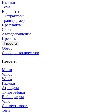
Иконки
Тема
Варианты
Экстракторы
Трансформеры
Префлайты
Слои
Автодополнение
Пресеты
Пресеты
Обзор
Сообщество пресетов
Пресеты
Мини
Wind3
Wind4
Иконки
Атрибуты
Типографика
Веб-шрифты
Wind
Совместимость
Теги