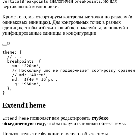
аналогичен
, но для
verticalBreakpoints
breakpoints
вертикальной компоновки.
Кроме того, мы отсортируем контрольные точки по размеру (в
одинаковых единицах). Для контрольных точек в разных
единицах, чтобы избежать ошибок, пожалуйста, используйте
унифицированные единицы в конфигурации.
ts
theme
:
 {
  // ...
  breakpoints
:
 {
    sm
:
 '
320px
'
,
    // Поскольку uno не поддерживает сортировку сравнен
    // md: '40rem',
    md
:
 `
${
40
 *
 16
}
px
`
,
    lg
:
 '
960px
'
,
  },
}
ExtendTheme
позволяет вам редактировать
глубоко
ExtendTheme
объединенную тему
, чтобы получить полный объект темы.
Пользовательские функции изменяют объект темы.