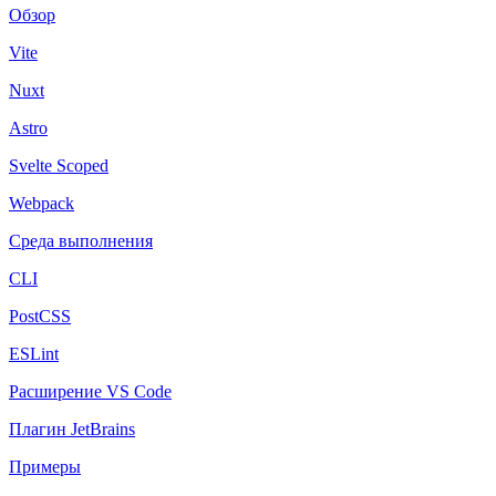
Обзор
Vite
Nuxt
Astro
Svelte Scoped
Webpack
Среда выполнения
CLI
PostCSS
ESLint
Расширение VS Code
Плагин JetBrains
Примеры