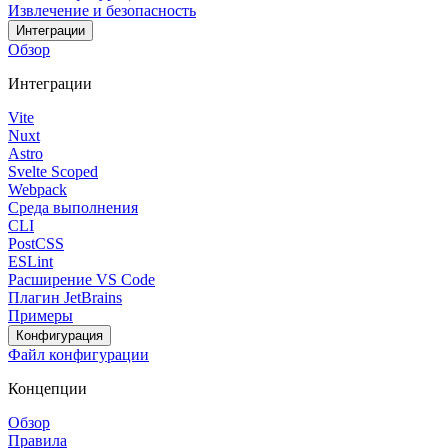
Извлечение и безопасность
Интеграции
Обзор
Интеграции
Vite
Nuxt
Astro
Svelte Scoped
Webpack
Среда выполнения
CLI
PostCSS
ESLint
Расширение VS Code
Плагин JetBrains
Примеры
Конфигурация
Файл конфигурации
Концепции
Обзор
Правила