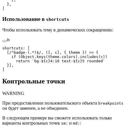
  },
]
Использование в
shortcuts
Чтобы использовать тему в динамических сокращениях:
ts
shortcuts
:
 [
  [
/
^
badge-
(
.
*
)
$
/
,
 ([,
 c
],
 {
 theme
 })
 =>
 {
    if
 (
Object
.
keys
(
theme
.
colors
).
includes
(
c
))
      return
 `
bg-
${
c
}
4:10 text-
${
c
}
5 rounded
`
  }],
]
Контрольные точки
WARNING
При предоставлении пользовательского объекта
breakpoints
он будет заменен, а не объединен.
В следующем примере вы сможете использовать только
варианты контрольных точек
и
:
sm:
md: