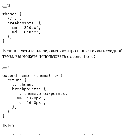
ts
theme
:
 {
  // ...
  breakpoints
:
 {
    sm
:
 '
320px
'
,
    md
:
 '
640px
'
,
  },
}
Если вы хотите наследовать контрольные точки исходной
темы, вы можете использовать
:
extendTheme
ts
extendTheme
:
 (
theme
)
 =>
 {
  return
 {
    ...
theme
,
    breakpoints
: {
      ...
theme
.
breakpoints
,
      sm
: 
'
320px
'
,
      md
: 
'
640px
'
,
    },
  }
}
INFO