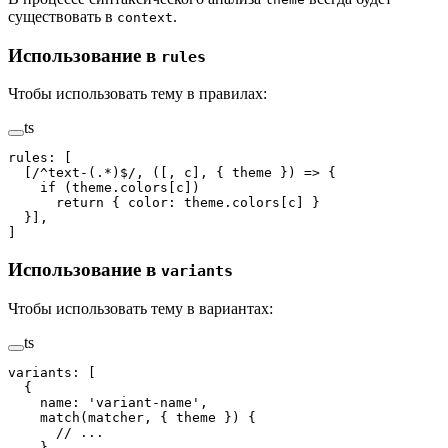
существовать в
.
context
Использование в
rules
Чтобы использовать тему в правилах:
ts
rules
:
 [
  [
/
^
text-
(
.
*
)
$
/
,
 ([,
 c
],
 {
 theme
 })
 =>
 {
    if
 (
theme
.
colors
[
c
])
      return
 { 
color
: 
theme
.
colors
[
c
] }
  }],
]
Использование в
variants
Чтобы использовать тему в вариантах:
ts
variants
:
 [
  {
    name
: 
'
variant-name
'
,
    match
(
matcher
, { 
theme
 }) {
      // ...
    },