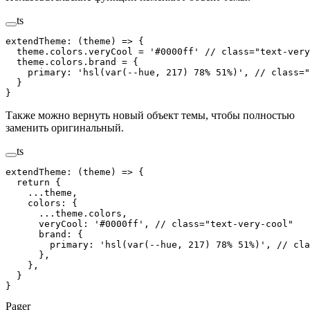
ts
extendTheme
:
 (
theme
)
 =>
 {
  theme
.
colors
.
veryCool
 =
 '
#0000ff
'
 // class="text-very
  theme
.
colors
.
brand
 = {
    primary
: 
'
hsl(var(--hue, 217) 78% 51%)
'
, 
// class="
  }
}
Также можно вернуть новый объект темы, чтобы полностью
заменить оригинальный.
ts
extendTheme
:
 (
theme
)
 =>
 {
  return
 {
    ...
theme
,
    colors
: {
      ...
theme
.
colors
,
      veryCool
: 
'
#0000ff
'
, 
// class="text-very-cool"
      brand
: {
        primary
: 
'
hsl(var(--hue, 217) 78% 51%)
'
, 
// cla
      },
    },
  }
}
Pager