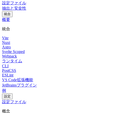
設定ファイル
抽出と安全性
統合
概要
統合
Vite
Nuxt
Astro
Svelte Scoped
Webpack
ランタイム
CLI
PostCSS
ESLint
VS Code拡張機能
JetBrainsプラグイン
例
設定
設定ファイル
概念