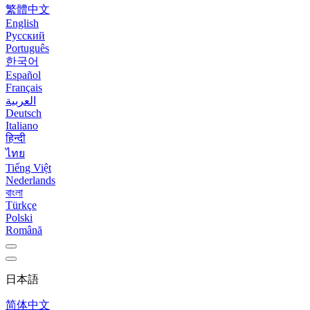
繁體中文
English
Русский
Português
한국어
Español
Français
العربية
Deutsch
Italiano
हिन्दी
ไทย
Tiếng Việt
Nederlands
বাংলা
Türkçe
Polski
Română
日本語
简体中文