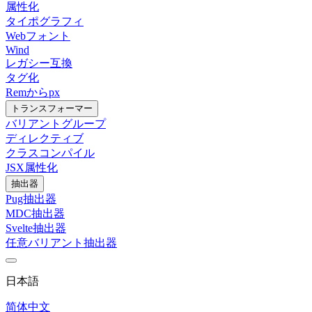
属性化
タイポグラフィ
Webフォント
Wind
レガシー互換
タグ化
Remからpx
トランスフォーマー
バリアントグループ
ディレクティブ
クラスコンパイル
JSX属性化
抽出器
Pug抽出器
MDC抽出器
Svelte抽出器
任意バリアント抽出器
日本語
简体中文