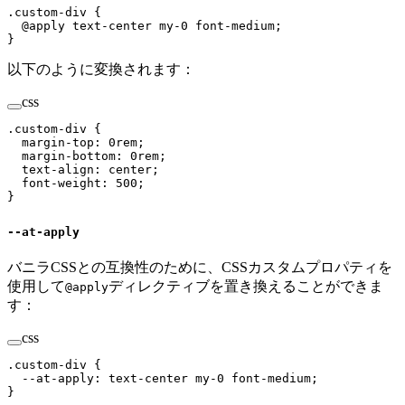
.
custom-div
 {
  @
apply
 text-center
 my-
0 
font-medium
;
}
以下のように変換されます：
css
.
custom-div
 {
  margin-top
:
 0
rem
;
  margin-bottom
:
 0
rem
;
  text-align
:
 center
;
  font-weight
:
 500
;
}
--at-apply
バニラCSSとの互換性のために、CSSカスタムプロパティを
使用して
ディレクティブを置き換えることができま
@apply
す：
css
.
custom-div
 {
  --at-apply
:
 text-center my-0 font-medium
;
}