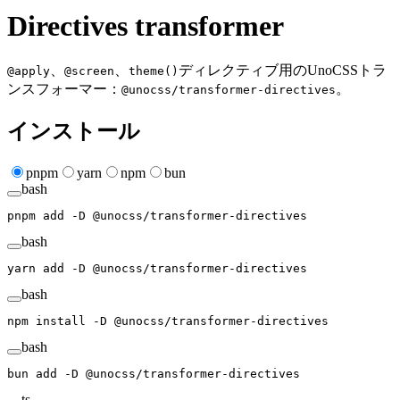
Directives transformer
、
、
ディレクティブ用のUnoCSSトラ
@apply
@screen
theme()
ンスフォーマー：
。
@unocss/transformer-directives
インストール
pnpm
yarn
npm
bun
bash
pnpm
 add
 -D
 @unocss/transformer-directives
bash
yarn
 add
 -D
 @unocss/transformer-directives
bash
npm
 install
 -D
 @unocss/transformer-directives
bash
bun
 add
 -D
 @unocss/transformer-directives
ts