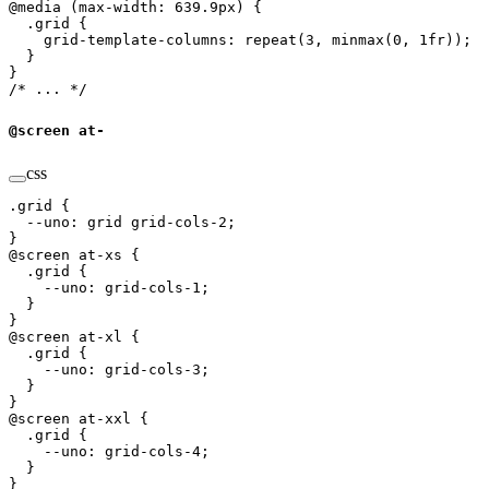
@
media
 (
max-width
:
 639.9
px
)
 {
  .
grid
 {
    grid-template-columns
:
 repeat
(
3
,
 minmax
(
0
,
 1
fr
));
  }
}
/* ... */
@screen at-
css
.
grid
 {
  --uno
:
 grid
 grid-cols-2
;
}
@
screen
 at-xs 
{
  .
grid
 {
    --uno
:
 grid-cols-1
;
  }
}
@
screen
 at-xl 
{
  .
grid
 {
    --uno
:
 grid-cols-3
;
  }
}
@
screen
 at-xxl 
{
  .
grid
 {
    --uno
:
 grid-cols-4
;
  }
}