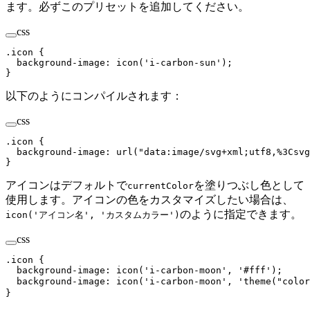
ます。必ずこのプリセットを追加してください。
css
.
icon
 {
  background-image
:
 icon
(
'
i-carbon-sun
'
)
;
}
以下のようにコンパイルされます：
css
.
icon
 {
  background-image
:
 url
(
"
data:image/svg+xml;utf8,%3Csvg
}
アイコンはデフォルトで
を塗りつぶし色として
currentColor
使用します。アイコンの色をカスタマイズしたい場合は、
のように指定できます。
icon('アイコン名', 'カスタムカラー')
css
.
icon
 {
  background-image
:
 icon
(
'
i-carbon-moon
'
,
 '
#fff
'
)
;
  background-image
:
 icon
(
'
i-carbon-moon
'
,
 '
theme("color
}