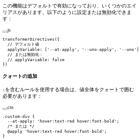
この機能はデフォルトで有効になっており、いくつかのエイ
リアスがあります。以下のように設定または無効化できま
す：
js
transformerDirectives
({
  // デフォルト値
  applyVariable
:
 [
'
--at-apply
'
,
 '
--uno-apply
'
,
 '
--uno
'
]
  // または無効化：
  // applyVariable: false
})
クォートの追加
を含むルールを使用する場合は、値全体をクォートで囲む
:
必要があります：
css
.
custom-div
 {
  --at-apply
:
 '
hover:text-red hover:font-bold
'
;
  /* または */
  @
apply
 '
hover
:
text-red hover:font-bold
'
;
}