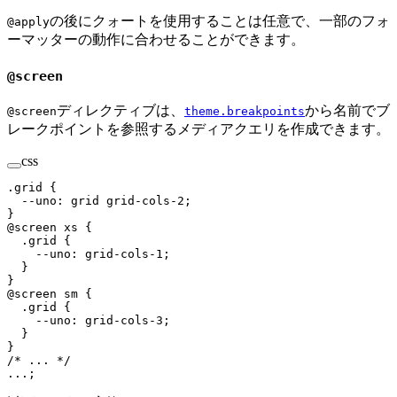
の後にクォートを使用することは任意で、一部のフォ
@apply
ーマッターの動作に合わせることができます。
@screen
ディレクティブは、
から名前でブ
@screen
theme.breakpoints
レークポイントを参照するメディアクエリを作成できます。
css
.
grid
 {
  --uno
:
 grid
 grid-cols-2
;
}
@
screen
 xs 
{
  .
grid
 {
    --uno
:
 grid-cols-1
;
  }
}
@
screen
 sm 
{
  .
grid
 {
    --uno
:
 grid-cols-3
;
  }
}
/* ... */
..
.
;