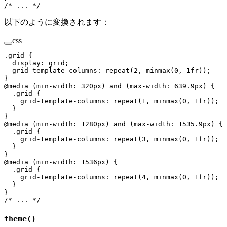
/* ... */
以下のように変換されます：
css
.
grid
 {
  display
:
 grid
;
  grid-template-columns
:
 repeat
(
2
,
 minmax
(
0
,
 1
fr
));
}
@
media
 (
min-width
:
 320
px
)
 and
 (
max-width
:
 639.9
px
)
 {
  .
grid
 {
    grid-template-columns
:
 repeat
(
1
,
 minmax
(
0
,
 1
fr
));
  }
}
@
media
 (
min-width
:
 1280
px
)
 and
 (
max-width
:
 1535.9
px
)
 {
  .
grid
 {
    grid-template-columns
:
 repeat
(
3
,
 minmax
(
0
,
 1
fr
));
  }
}
@
media
 (
min-width
:
 1536
px
)
 {
  .
grid
 {
    grid-template-columns
:
 repeat
(
4
,
 minmax
(
0
,
 1
fr
));
  }
}
/* ... */
theme()