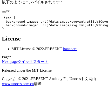
以下のようにコンパイルされます：
css
.
icon
 {
  background-image
:
 url
(
"
data:image/svg+xml;utf8,%3Csvg
  background-image
:
 url
(
"
data:image/svg+xml;utf8,%3Csvg
}
License
MIT License © 2022-PRESENT
hannoeru
Pager
Next page
クイックスタート
Released under the MIT License.
Copyright © 2021-PRESENT Anthony Fu, Unocss中文网由
www.unocss.com.cn
翻译