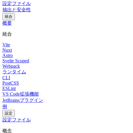
設定ファイル
抽出と安全性
統合
概要
統合
Vite
Nuxt
Astro
Svelte Scoped
Webpack
ランタイム
CLI
PostCSS
ESLint
VS Code拡張機能
JetBrainsプラグイン
例
設定
設定ファイル
概念