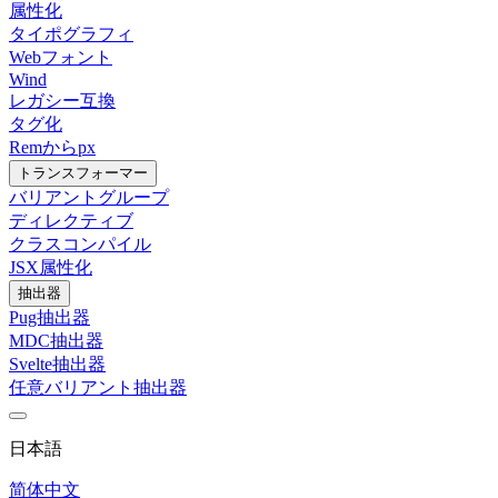
属性化
タイポグラフィ
Webフォント
Wind
レガシー互換
タグ化
Remからpx
トランスフォーマー
バリアントグループ
ディレクティブ
クラスコンパイル
JSX属性化
抽出器
Pug抽出器
MDC抽出器
Svelte抽出器
任意バリアント抽出器
日本語
简体中文