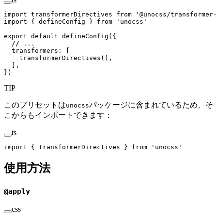
import
 transformerDirectives
 from
 '
@unocss/transformer-
import
 {
 defineConfig
 }
 from
 '
unocss
'
export
 default
 defineConfig
({
  // ...
  transformers
: [
    transformerDirectives
(),
  ],
})
TIP
このプリセットは
パッケージに含まれているため、そ
unocss
こからもインポートできます：
ts
import
 {
 transformerDirectives
 }
 from
 '
unocss
'
使用方法
@apply
css