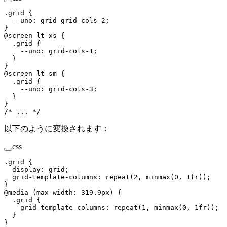
.
grid
 {
  --uno
:
 grid
 grid-cols-2
;
}
@
screen
 lt-xs 
{
  .
grid
 {
    --uno
:
 grid-cols-1
;
  }
}
@
screen
 lt-sm 
{
  .
grid
 {
    --uno
:
 grid-cols-3
;
  }
}
/* ... */
以下のように変換されます：
css
.
grid
 {
  display
:
 grid
;
  grid-template-columns
:
 repeat
(
2
,
 minmax
(
0
,
 1
fr
));
}
@
media
 (
max-width
:
 319.9
px
)
 {
  .
grid
 {
    grid-template-columns
:
 repeat
(
1
,
 minmax
(
0
,
 1
fr
));
  }
}