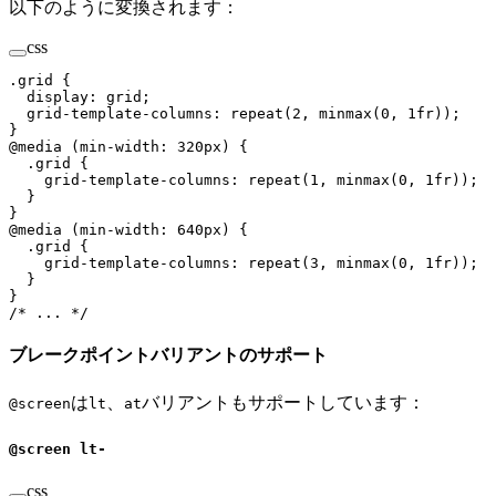
以下のように変換されます：
css
.
grid
 {
  display
:
 grid
;
  grid-template-columns
:
 repeat
(
2
,
 minmax
(
0
,
 1
fr
));
}
@
media
 (
min-width
:
 320
px
)
 {
  .
grid
 {
    grid-template-columns
:
 repeat
(
1
,
 minmax
(
0
,
 1
fr
));
  }
}
@
media
 (
min-width
:
 640
px
)
 {
  .
grid
 {
    grid-template-columns
:
 repeat
(
3
,
 minmax
(
0
,
 1
fr
));
  }
}
/* ... */
ブレークポイントバリアントのサポート
は
、
バリアントもサポートしています：
@screen
lt
at
@screen lt-
css