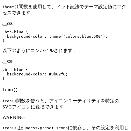
関数を使用して、ドット記法でテーマ設定値にアク
theme()
セスできます。
css
.
btn-blue
 {
  background-color
:
 theme(
'
colors.blue.500
'
)
;
}
以下のようにコンパイルされます：
css
.
btn-blue
 {
  background-color
:
 #
3b82f6
;
}
icon()
関数を使うと、アイコンユーティリティを特定の
icon()
SVGアイコンに変換できます。
WARNING
は
に依存し、その設定を利用し
icon()
@unocss/preset-icons