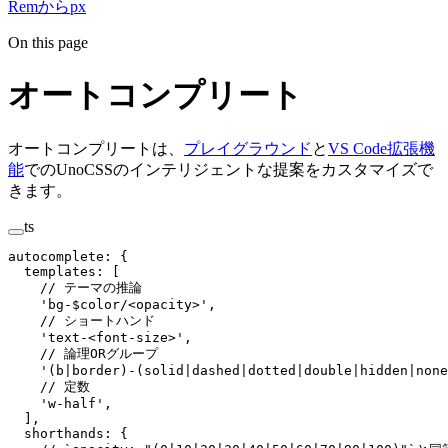
Remからpx
On this page
オートコンプリート
オートコンプリートは、
プレイグラウンド
と
VS Code拡張機
能
でのUnoCSSのインテリジェントな提案をカスタマイズで
きます。
ts
autocomplete
:
 {
  templates
:
 [
    // テーマの推論
    '
bg-$color/<opacity>
'
,
    // ショートハンド
    '
text-<font-size>
'
,
    // 論理ORグループ
    '
(b|border)-(solid|dashed|dotted|double|hidden|none
    // 定数
    '
w-half
'
,
  ],
  shorthands
:
 {