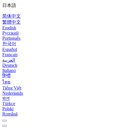
日本語
简体中文
繁體中文
English
Русский
Português
한국어
Español
Français
العربية
Deutsch
Italiano
हिन्दी
ไทย
Tiếng Việt
Nederlands
বাংলা
Türkçe
Polski
Română