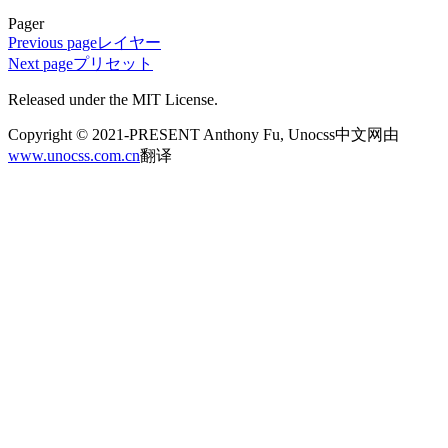
Pager
Previous page
レイヤー
Next page
プリセット
Released under the MIT License.
Copyright © 2021-PRESENT Anthony Fu, Unocss中文网由
www.unocss.com.cn
翻译