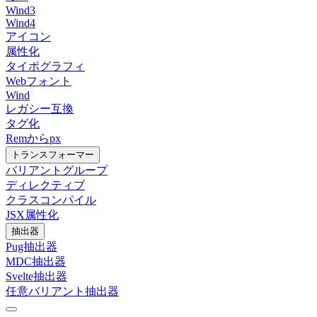
Wind3
Wind4
アイコン
属性化
タイポグラフィ
Webフォント
Wind
レガシー互換
タグ化
Remからpx
トランスフォーマー
バリアントグループ
ディレクティブ
クラスコンパイル
JSX属性化
抽出器
Pug抽出器
MDC抽出器
Svelte抽出器
任意バリアント抽出器