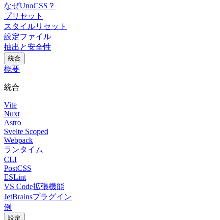
なぜUnoCSS？
プリセット
スタイルリセット
設定ファイル
抽出と安全性
統合
概要
統合
Vite
Nuxt
Astro
Svelte Scoped
Webpack
ランタイム
CLI
PostCSS
ESLint
VS Code拡張機能
JetBrainsプラグイン
例
設定