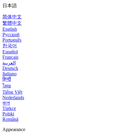
日本語
简体中文
繁體中文
English
Русский
Português
한국어
Español
Français
العربية
Deutsch
Italiano
हिन्दी
ไทย
Tiếng Việt
Nederlands
বাংলা
Türkçe
Polski
Română
Appearance