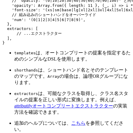
    // `opacity: "(0|10|20|30|40|50|60|70|90|100)"`と同
    '
opacity
'
: 
Array
.
from
({ 
length
: 
11
 },
 (
_
,
 i
)
 =>
 i
 *
    '
font-size
'
: 
'
(xs|sm|base|lg|xl|2xl|3xl|4xl|5xl|6xl
    // 組み込みのショートハンドをオーバーライド
    '
num
'
: 
'
(0|1|2|3|4|5|6|7|8|9)
'
,
  },
  extractors
:
 [
      // ...エクストラクター
  ],
}
は、オートコンプリートの提案を指定するた
templates
めのシンプルなDSLを使用します。
は、ショートハンド名とそのテンプレート
shorthands
のマップです。
の場合は、論理ORグループにな
Array
ります。
は、可能なクラスを取得し、クラス名スタ
extractors
イルの提案を正しい形式に変換します。例えば、
attributifyオートコンプリートエクストラクター
の実装
方法を確認できます。
追加のヘルプについては、
こちら
を参照してくださ
い。