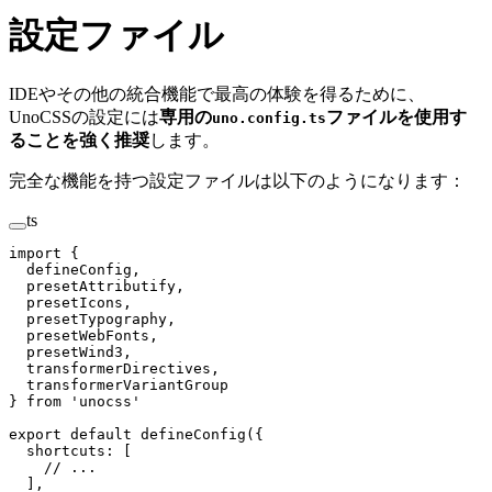
設定ファイル
IDEやその他の統合機能で最高の体験を得るために、
UnoCSSの設定には
専用の
ファイルを使用す
uno.config.ts
ることを強く推奨
します。
完全な機能を持つ設定ファイルは以下のようになります：
ts
import
 {
  defineConfig
,
  presetAttributify
,
  presetIcons
,
  presetTypography
,
  presetWebFonts
,
  presetWind3
,
  transformerDirectives
,
  transformerVariantGroup
}
 from
 '
unocss
'
export
 default
 defineConfig
({
  shortcuts
: [
    // ...
  ],