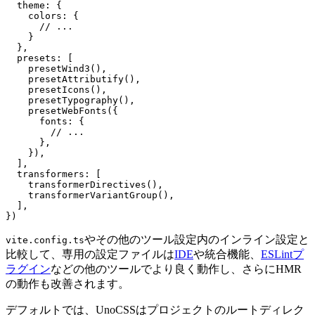
  theme
: {
    colors
: {
      // ...
    }
  },
  presets
: [
    presetWind3
(),
    presetAttributify
(),
    presetIcons
(),
    presetTypography
(),
    presetWebFonts
({
      fonts
: {
        // ...
      },
    }),
  ],
  transformers
: [
    transformerDirectives
(),
    transformerVariantGroup
(),
  ],
})
やその他のツール設定内のインライン設定と
vite.config.ts
比較して、専用の設定ファイルは
IDE
や統合機能、
ESLintプ
ラグイン
などの他のツールでより良く動作し、さらにHMR
の動作も改善されます。
デフォルトでは、UnoCSSはプロジェクトのルートディレク