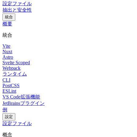
設定ファイル
抽出と安全性
統合
概要
統合
Vite
Nuxt
Astro
Svelte Scoped
Webpack
ランタイム
CLI
PostCSS
ESLint
VS Code拡張機能
JetBrainsプラグイン
例
設定
設定ファイル
概念