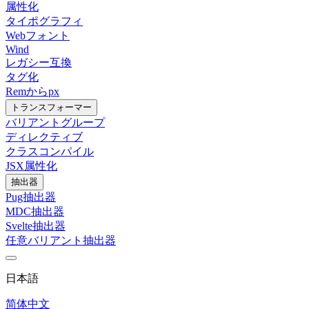
属性化
タイポグラフィ
Webフォント
Wind
レガシー互換
タグ化
Remからpx
トランスフォーマー
バリアントグループ
ディレクティブ
クラスコンパイル
JSX属性化
抽出器
Pug抽出器
MDC抽出器
Svelte抽出器
任意バリアント抽出器
日本語
简体中文