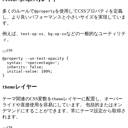
多くのルールで
を使用してCSSプロパティを定義
@property
し、より良いパフォーマンスと小さいサイズを実現していま
す。
例えば、
、
などの一般的なユーティリテ
text-op-xx
bg-op-xx
ィ。
css
@
property
 --un-text-opacity 
{
  syntax: '<percentage
>
';
  inherits: false;
  initial-value
: 100%;
}
レイヤー
theme
テーマ関連のCSS変数を
レイヤーに配置し、オーバー
theme
ライドや直接使用を容易にしています。 包括的またはオン
デマンドにすることができます。常にテーマ設定から取得さ
れます。
css