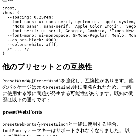
:
root
,
:
host
 {
  --spacing
:
 0.25
rem
;
  --font-sans
:
 ui-sans-serif
,
 system-ui
,
 -apple-system
,
    '
Noto Sans
'
,
 sans-serif
,
 '
Apple Color Emoji
'
,
 '
Sego
  --font-serif
:
 ui-serif
,
 Georgia
,
 Cambria
,
 '
Times New 
  --font-mono
:
 ui-monospace
,
 SFMono-Regular
,
 Menlo
,
 Mon
  --colors-black
:
 #
000
;
  --colors-white
:
 #
fff
;
  /* ... */
}
他のプリセットとの互換性
は
を強化し、互換性があります。他
PresetWind4
PresetWind3
のパッケージは元々
用に開発されたため、一緒
PresetWind3
に使用する際に問題が発生する可能性があります。既知の問
題は以下の通りです：
presetWebFonts
を
と一緒に使用する場合、
presetWebFonts
PresetWind4
テーマキーはサポートされなくなりました。 以
fontFamily