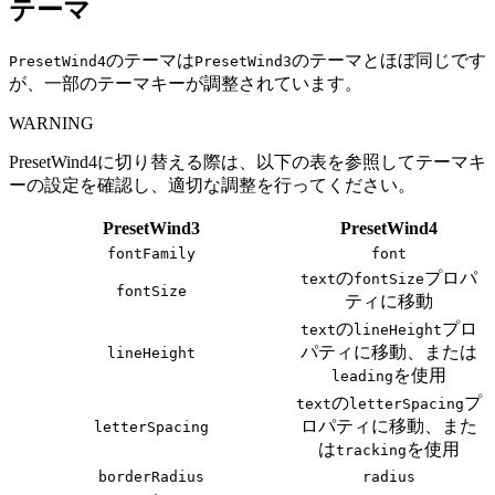
テーマ
のテーマは
のテーマとほぼ同じです
PresetWind4
PresetWind3
が、一部のテーマキーが調整されています。
WARNING
PresetWind4に切り替える際は、以下の表を参照してテーマキ
ーの設定を確認し、適切な調整を行ってください。
PresetWind3
PresetWind4
fontFamily
font
の
プロパ
text
fontSize
fontSize
ティに移動
の
プロ
text
lineHeight
パティに移動、または
lineHeight
を使用
leading
の
プ
text
letterSpacing
ロパティに移動、また
letterSpacing
は
を使用
tracking
borderRadius
radius