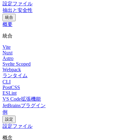
設定ファイル
抽出と安全性
統合
概要
統合
Vite
Nuxt
Astro
Svelte Scoped
Webpack
ランタイム
CLI
PostCSS
ESLint
VS Code拡張機能
JetBrainsプラグイン
例
設定
設定ファイル
概念