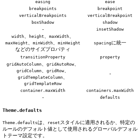
easing
ease
breakpoints
breakpoint
verticalBreakpoints
verticalBreakpoint
boxShadow
shadow
-
insetShadow
、
、
、
width
height
maxWidth
、
、
に統一
maxHeight
minWidth
minHeight
spacing
などのサイズプロパティ
transitionProperty
property
、
、
gridAutoColumn
gridAutoRow
、
、
gridColumn
gridRow
-
、
gridTemplateColumn
gridTemplateRow
container.maxWidth
containers.maxWidth
-
defaults
Theme.defaults
は、
スタイルに適用されるか、特定の
Theme.defaults
reset
ルールのデフォルト値として使用されるグローバルデフォル
トテーマ設定です。