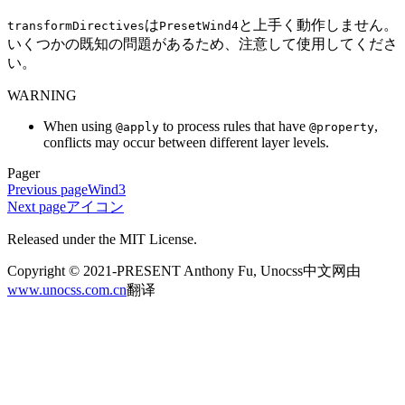
は
と上手く動作しません。
transformDirectives
PresetWind4
いくつかの既知の問題があるため、注意して使用してくださ
い。
WARNING
When using
to process rules that have
,
@apply
@property
conflicts may occur between different layer levels.
Pager
Previous page
Wind3
Next page
アイコン
Released under the MIT License.
Copyright © 2021-PRESENT Anthony Fu, Unocss中文网由
www.unocss.com.cn
翻译