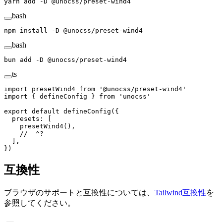
yarn
 add
 -D
 @unocss/preset-wind4
bash
npm
 install
 -D
 @unocss/preset-wind4
bash
bun
 add
 -D
 @unocss/preset-wind4
ts
import
 presetWind4
 from
 '
@unocss/preset-wind4
'
import
 {
 defineConfig
 }
 from
 '
unocss
'
export
 default
 defineConfig
({
  presets
: [
    presetWind4
(),
    //  ^?
  ],
})
互換性
ブラウザのサポートと互換性については、
Tailwind互換性
を
参照してください。