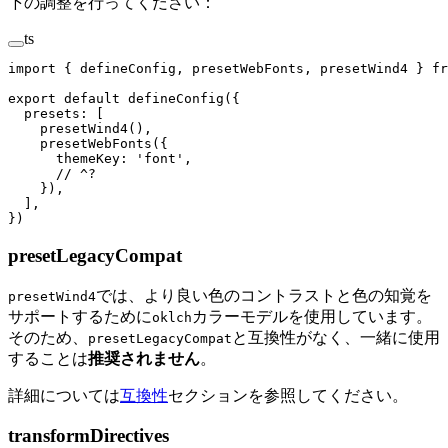
下の調整を行ってください：
ts
import
 {
 defineConfig
,
 presetWebFonts
,
 presetWind4
 }
 fr
export
 default
 defineConfig
({
  presets
: [
    presetWind4
(),
    presetWebFonts
({
      themeKey
: 
'
font
'
, 
      // ^?
    }),
  ],
})
presetLegacyCompat
では、より良い色のコントラストと色の知覚を
presetWind4
サポートするために
カラーモデルを使用しています。
oklch
そのため、
と互換性がなく、一緒に使用
presetLegacyCompat
することは
推奨されません
。
詳細については
互換性
セクションを参照してください。
transformDirectives