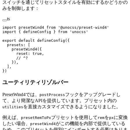
スイッチを通じてリセットスタイルを有効にするかどうかの
みを制御します：
ts
import
 presetWind4
 from
 '
@unocss/preset-wind4
'
import
 {
 defineConfig
 }
 from
 '
unocss
'
export
 default
 defineConfig
({
  presets
: [
    presetWind4
({
      reset
: 
true
, 
      // ^?
    }),
  ],
})
ユーティリティリゾルバー
PresetWind4では、
フックをアップグレードし
postProcess
て、より簡潔なAPIを提供しています。プリセット内の
を直接カスタマイズできるようになりました。
utilities
例えば、
プリセットを使用して
を
に変換
presetRemToPx
rem
px
したい場合、
がこの機能を内部で提供している
presetWind4
ため、このプリセットを個別にインポートする必要はありま