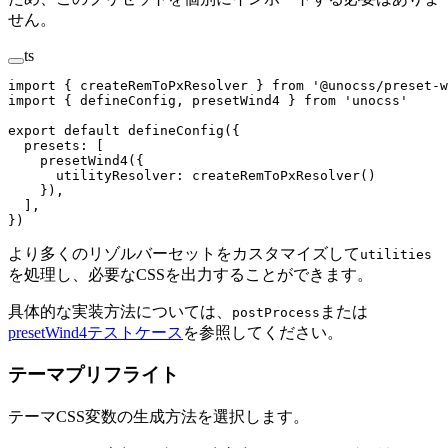
せん。
ts
import
 {
 createRemToPxResolver
 }
 from
 '
@unocss/preset-w
import
 {
 defineConfig
,
 presetWind4
 }
 from
 '
unocss
'
export
 default
 defineConfig
({
  presets
: [
    presetWind4
({
      utilityResolver
: 
createRemToPxResolver
() 
    }),
  ],
})
より多くのリゾルバーセットをカスタマイズして
utilities
を処理し、必要なCSSを出力することができます。
具体的な実装方法については、
または
postProcess
presetWind4テストケース
を参照してください。
テーマプリフライト
テーマCSS変数の生成方法を選択します。