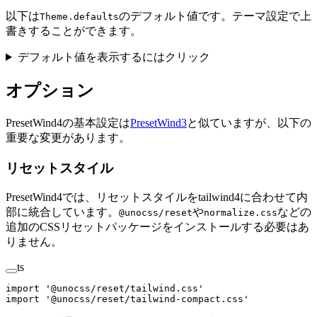
以下は
のデフォルト値です。テーマ設定で上
Theme.defaults
書きすることができます。
デフォルト値を表示するにはクリック
オプション
PresetWind4の基本設定は
PresetWind3
と似ていますが、以下の
重要な変更があります。
リセットスタイル
PresetWind4では、リセットスタイルをtailwind4に合わせて内
部に統合しています。
や
などの
@unocss/reset
normalize.css
追加のCSSリセットパッケージをインストールする必要はあ
りません。
ts
import
 '
@unocss/reset/tailwind.css
'
import
 '
@unocss/reset/tailwind-compact.css
'