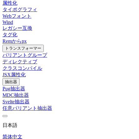
属性化
タイポグラフィ
Webフォント
Wind
レガシー互換
タグ化
Remからpx
トランスフォーマー
バリアントグループ
ディレクティブ
クラスコンパイル
JSX属性化
抽出器
Pug抽出器
MDC抽出器
Svelte抽出器
任意バリアント抽出器
日本語
简体中文