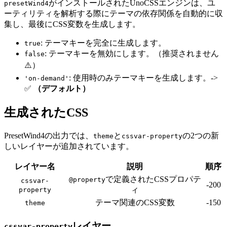
がインストールされたUnoCSSエンジンは、ユ
presetWind4
ーティリティを解析する際にテーマの依存関係を自動的に収
集し、最後にCSS変数を生成します。
: テーマキーを完全に生成します。
true
: テーマキーを無効にします。（推奨されません
false
⚠️）
: 使用時のみテーマキーを生成します。->
'on-demand'
✅
（デフォルト）
生成されたCSS
PresetWind4の出力では、
と
の2つの新
theme
cssvar-property
しいレイヤーが追加されています。
レイヤー名
説明
順序
で定義されたCSSプロパテ
@property
cssvar-
-200
ィ
property
テーマ関連のCSS変数
-150
theme
レイヤー
cssvar-property