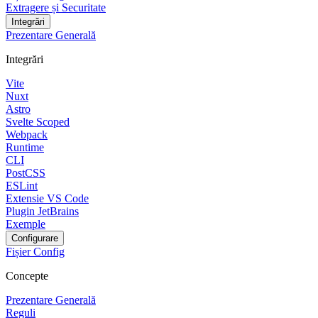
Extragere și Securitate
Integrări
Prezentare Generală
Integrări
Vite
Nuxt
Astro
Svelte Scoped
Webpack
Runtime
CLI
PostCSS
ESLint
Extensie VS Code
Plugin JetBrains
Exemple
Configurare
Fișier Config
Concepte
Prezentare Generală
Reguli