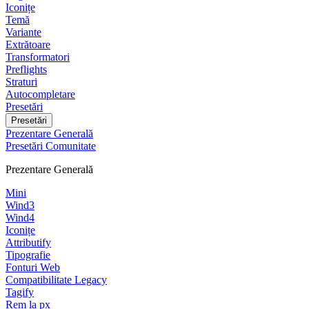
Iconițe
Temă
Variante
Extrătoare
Transformatori
Preflights
Straturi
Autocompletare
Presetări
Presetări
Prezentare Generală
Presetări Comunitate
Prezentare Generală
Mini
Wind3
Wind4
Iconițe
Attributify
Tipografie
Fonturi Web
Compatibilitate Legacy
Tagify
Rem la px