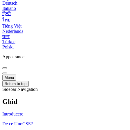
Deutsch
Italiano
हिन्दी
ไทย
Tiếng Việt
Nederlands
বাংলা
Türkçe
Polski
Appearance
Menu
Return to top
Sidebar Navigation
Ghid
Introducere
De ce UnoCSS?