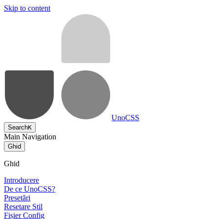
Skip to content
UnoCSS
Search
K
Main Navigation
Ghid
Ghid
Introducere
De ce UnoCSS?
Presetări
Resetare Stil
Fișier Config