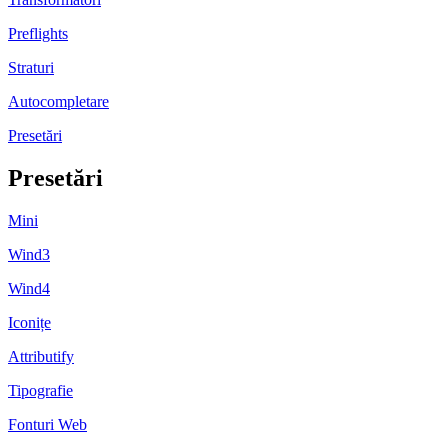
Preflights
Straturi
Autocompletare
Presetări
Presetări
Mini
Wind3
Wind4
Iconițe
Attributify
Tipografie
Fonturi Web