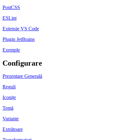
PostCSS
ESLint
Extensie VS Code
Plugin JetBrains
Exemple
Configurare
Prezentare Generală
Reguli
Iconițe
Temă
Variante
Extrătoare
Transformatori