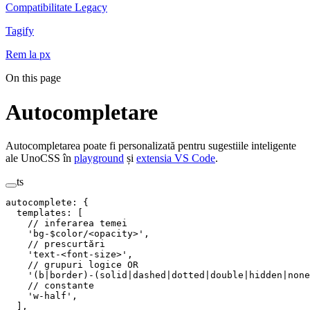
Compatibilitate Legacy
Tagify
Rem la px
On this page
Autocompletare
Autocompletarea poate fi personalizată pentru sugestiile inteligente
ale UnoCSS în
playground
și
extensia VS Code
.
ts
autocomplete
:
 {
  templates
:
 [
    // inferarea temei
    '
bg-$color/<opacity>
'
,
    // prescurtări
    '
text-<font-size>
'
,
    // grupuri logice OR
    '
(b|border)-(solid|dashed|dotted|double|hidden|none
    // constante
    '
w-half
'
,
  ],