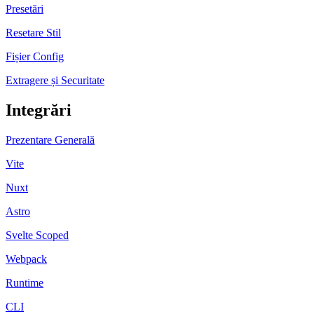
Presetări
Resetare Stil
Fișier Config
Extragere și Securitate
Integrări
Prezentare Generală
Vite
Nuxt
Astro
Svelte Scoped
Webpack
Runtime
CLI