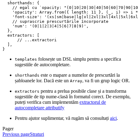
  shorthands
:
 {
    // egal cu `opacity: "(0|10|20|30|40|50|60|70|90|10
    '
opacity
'
: 
Array
.
from
({ 
length
: 
11
 },
 (
_
,
 i
)
 =>
 i
 *
    '
font-size
'
: 
'
(xs|sm|base|lg|xl|2xl|3xl|4xl|5xl|6xl
    // suprascrie prescurtările încorporate
    '
num
'
: 
'
(0|1|2|3|4|5|6|7|8|9)
'
,
  },
  extractors
:
 [
      // ...extractori
  ],
}
folosește un DSL simplu pentru a specifica
templates
sugestiile de autocompletare.
este o mapare a numelor de prescurtări la
shorthands
șabloanele lor. Dacă este un
, va fi un grup logic OR.
Array
pentru a prelua posibile clase și a transforma
extractors
sugestiile de tip nume-clasă în formatul corect. De exemplu,
puteți verifica cum implementăm
extractorul de
autocompletare attributify
Pentru ajutor suplimentar, vă rugăm să consultați
aici
.
Pager
Previous page
Straturi