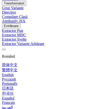
Transformatori
Grup Variante
Directive
Compilare Clasă
Attributify JSX
Extrătoare
Extractor Pug
Extractor MDC
Extractor Svelte
Extractor Variante Arbitrare
Română
简体中文
繁體中文
English
Русский
Português
日本語
한국어
Español
Français
العربية