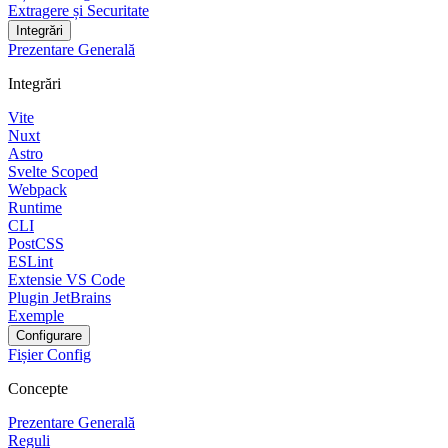
Extragere și Securitate
Integrări
Prezentare Generală
Integrări
Vite
Nuxt
Astro
Svelte Scoped
Webpack
Runtime
CLI
PostCSS
ESLint
Extensie VS Code
Plugin JetBrains
Exemple
Configurare
Fișier Config
Concepte
Prezentare Generală
Reguli