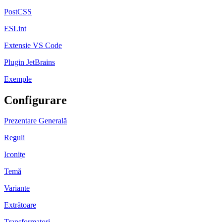
PostCSS
ESLint
Extensie VS Code
Plugin JetBrains
Exemple
Configurare
Prezentare Generală
Reguli
Iconițe
Temă
Variante
Extrătoare
Transformatori