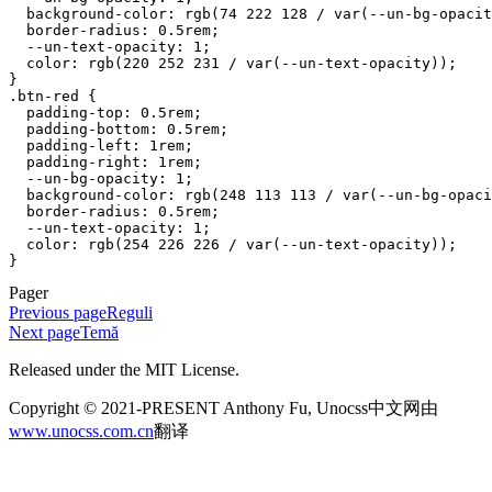
  background-color
:
 rgb
(
74
 222
 128
 / 
var
(
--un-bg-opacit
  border-radius
:
 0.5
rem
;
  --un-text-opacity
:
 1
;
  color
:
 rgb
(
220
 252
 231
 / 
var
(
--un-text-opacity
));
}
.
btn-red
 {
  padding-top
:
 0.5
rem
;
  padding-bottom
:
 0.5
rem
;
  padding-left
:
 1
rem
;
  padding-right
:
 1
rem
;
  --un-bg-opacity
:
 1
;
  background-color
:
 rgb
(
248
 113
 113
 / 
var
(
--un-bg-opaci
  border-radius
:
 0.5
rem
;
  --un-text-opacity
:
 1
;
  color
:
 rgb
(
254
 226
 226
 / 
var
(
--un-text-opacity
));
}
Pager
Previous page
Reguli
Next page
Temă
Released under the MIT License.
Copyright © 2021-PRESENT Anthony Fu, Unocss中文网由
www.unocss.com.cn
翻译