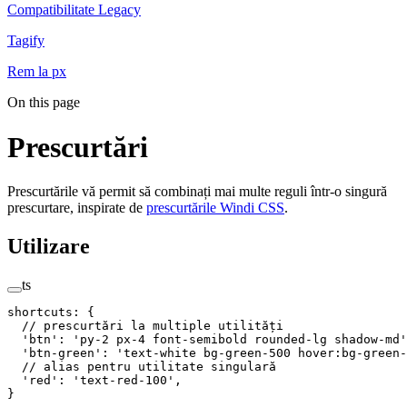
Compatibilitate Legacy
Tagify
Rem la px
On this page
Prescurtări
Prescurtările vă permit să combinați mai multe reguli într-o singură
prescurtare, inspirate de
prescurtările Windi CSS
.
Utilizare
ts
shortcuts
:
 {
  // prescurtări la multiple utilități
  '
btn
'
: 
'
py-2 px-4 font-semibold rounded-lg shadow-md
'
  '
btn-green
'
: 
'
text-white bg-green-500 hover:bg-green-
  // alias pentru utilitate singulară
  '
red
'
: 
'
text-red-100
'
,
}