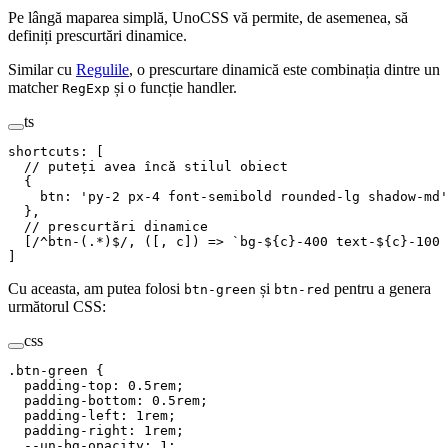
Pe lângă maparea simplă, UnoCSS vă permite, de asemenea, să
definiți prescurtări dinamice.
Similar cu
Regulile
, o prescurtare dinamică este combinația dintre un
matcher
și o funcție handler.
RegExp
ts
shortcuts
:
 [
  // puteți avea încă stilul obiect
  {
    btn
: 
'
py-2 px-4 font-semibold rounded-lg shadow-md
'
  },
  // prescurtări dinamice
  [
/
^
btn-
(
.
*
)
$
/
,
 ([,
 c
])
 =>
 `
bg-
${
c
}
-400 text-
${
c
}
-100 
]
Cu aceasta, am putea folosi
și
pentru a genera
btn-green
btn-red
următorul CSS:
css
.
btn-green
 {
  padding-top
:
 0.5
rem
;
  padding-bottom
:
 0.5
rem
;
  padding-left
:
 1
rem
;
  padding-right
:
 1
rem
;
  --un-bg-opacity
:
 1
;