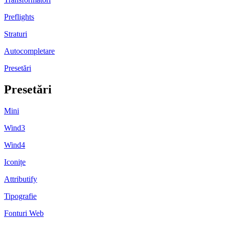
Preflights
Straturi
Autocompletare
Presetări
Presetări
Mini
Wind3
Wind4
Iconițe
Attributify
Tipografie
Fonturi Web