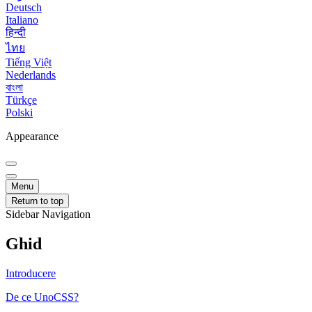
Deutsch
Italiano
हिन्दी
ไทย
Tiếng Việt
Nederlands
বাংলা
Türkçe
Polski
Appearance
Menu
Return to top
Sidebar Navigation
Ghid
Introducere
De ce UnoCSS?