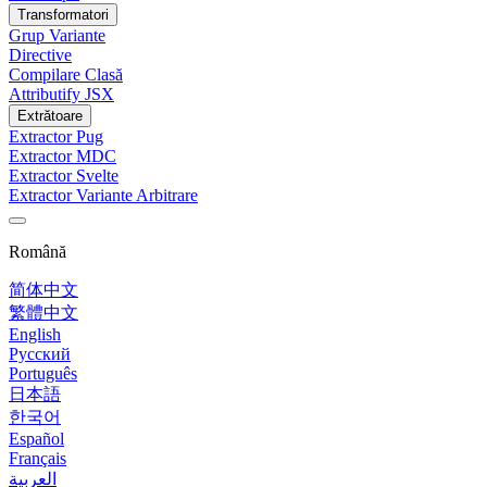
Transformatori
Grup Variante
Directive
Compilare Clasă
Attributify JSX
Extrătoare
Extractor Pug
Extractor MDC
Extractor Svelte
Extractor Variante Arbitrare
Română
简体中文
繁體中文
English
Русский
Português
日本語
한국어
Español
Français
العربية