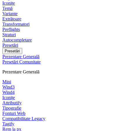
Iconițe
Temă
Variante
Extrătoare
Transformatori
Preflights
Straturi
Autocompletare
Presetări
Presetări
Prezentare Generală
Presetări Comunitate
Prezentare Generală
Mini
Wind3
Wind4
Iconițe
Attributify
Tipografie
Fonturi Web
Compatibilitate Legacy
Tagify
Rem la px