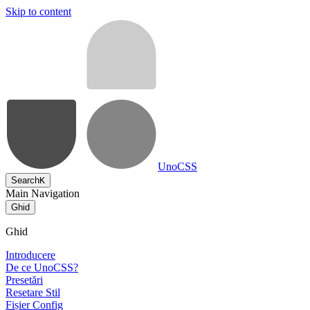
Skip to content
UnoCSS
Search
K
Main Navigation
Ghid
Ghid
Introducere
De ce UnoCSS?
Presetări
Resetare Stil
Fișier Config