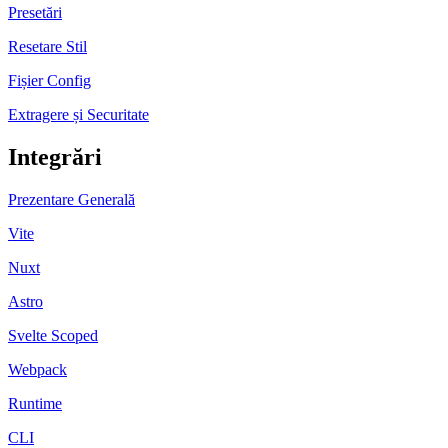
Presetări
Resetare Stil
Fișier Config
Extragere și Securitate
Integrări
Prezentare Generală
Vite
Nuxt
Astro
Svelte Scoped
Webpack
Runtime
CLI