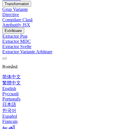
Transformatori
Grup Variante
Directive
Compilare Clasă
Attributify JSX
Extrătoare
Extractor Pug
Extractor MDC
Extractor Svelte
Extractor Variante Arbitrare
Română
简体中文
繁體中文
English
Русский
Português
日本語
한국어
Español
Français
العربية