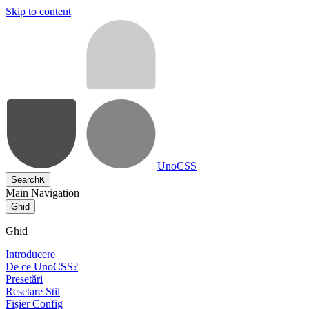
Skip to content
UnoCSS
Search
K
Main Navigation
Ghid
Ghid
Introducere
De ce UnoCSS?
Presetări
Resetare Stil
Fișier Config