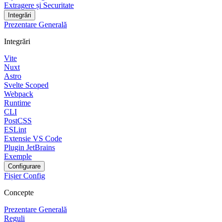
Extragere și Securitate
Integrări
Prezentare Generală
Integrări
Vite
Nuxt
Astro
Svelte Scoped
Webpack
Runtime
CLI
PostCSS
ESLint
Extensie VS Code
Plugin JetBrains
Exemple
Configurare
Fișier Config
Concepte
Prezentare Generală
Reguli