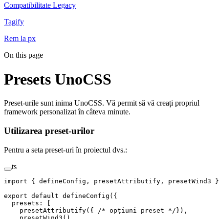
Compatibilitate Legacy
Tagify
Rem la px
On this page
Presets UnoCSS
Preset-urile sunt inima UnoCSS. Vă permit să vă creați propriul
framework personalizat în câteva minute.
Utilizarea preset-urilor
Pentru a seta preset-uri în proiectul dvs.:
ts
import
 {
 defineConfig
,
 presetAttributify
,
 presetWind3
 }
export
 default
 defineConfig
({
  presets
: [
    presetAttributify
({ 
/* opțiuni preset */
}),
    presetWind3
(),