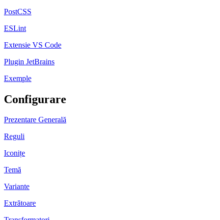
PostCSS
ESLint
Extensie VS Code
Plugin JetBrains
Exemple
Configurare
Prezentare Generală
Reguli
Iconițe
Temă
Variante
Extrătoare
Transformatori