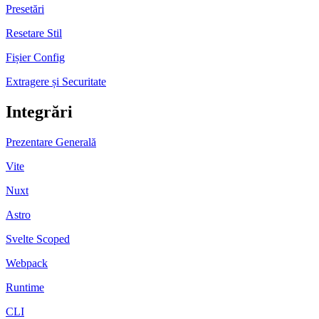
Presetări
Resetare Stil
Fișier Config
Extragere și Securitate
Integrări
Prezentare Generală
Vite
Nuxt
Astro
Svelte Scoped
Webpack
Runtime
CLI