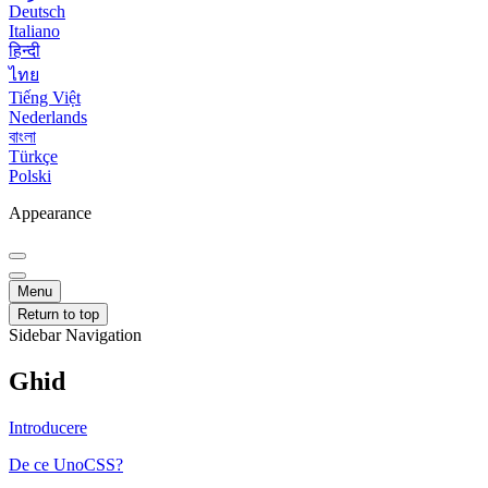
Deutsch
Italiano
हिन्दी
ไทย
Tiếng Việt
Nederlands
বাংলা
Türkçe
Polski
Appearance
Menu
Return to top
Sidebar Navigation
Ghid
Introducere
De ce UnoCSS?