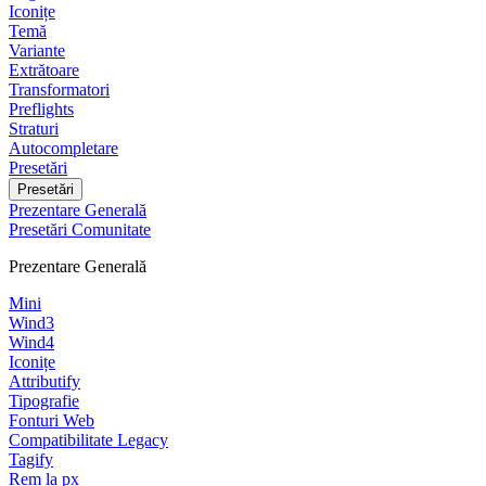
Iconițe
Temă
Variante
Extrătoare
Transformatori
Preflights
Straturi
Autocompletare
Presetări
Presetări
Prezentare Generală
Presetări Comunitate
Prezentare Generală
Mini
Wind3
Wind4
Iconițe
Attributify
Tipografie
Fonturi Web
Compatibilitate Legacy
Tagify
Rem la px