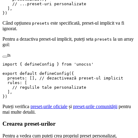
    // ...preset-uri personalizate
  ],
})
Când opțiunea
este specificată, preset-ul implicit va fi
presets
ignorat.
Pentru a dezactiva preset-ul implicit, puteți seta
la un array
presets
gol:
ts
import
 {
 defineConfig
 }
 from
 '
unocss
'
export
 default
 defineConfig
({
  presets
: [], 
// dezactivează preset-ul implicit
  rules
: [
    // regulile tale personalizate
  ],
})
Puteți verifica
preset-urile oficiale
și
preset-urile comunității
pentru
mai multe detalii.
Crearea preset-urilor
Pentru a vedea cum puteți crea propriul preset personalizat,