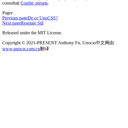
consultați
Config: presets
.
Pager
Previous page
De ce UnoCSS?
Next page
Resetare Stil
Released under the MIT License.
Copyright © 2021-PRESENT Anthony Fu, Unocss中文网由
www.unocss.com.cn
翻译