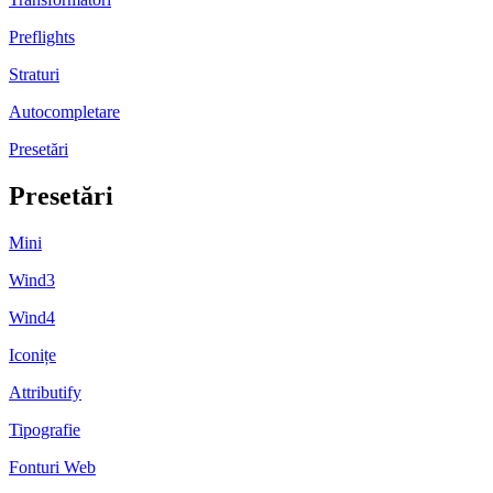
Preflights
Straturi
Autocompletare
Presetări
Presetări
Mini
Wind3
Wind4
Iconițe
Attributify
Tipografie
Fonturi Web