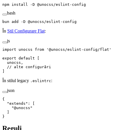
npm
 install
 -D
 @unocss/eslint-config
bash
bun
 add
 -D
 @unocss/eslint-config
În
Stil Configurare Flat
:
js
import
 unocss
 from
 '
@unocss/eslint-config/flat
'
export
 default
 [
  unocss
,
  // alte configurări
]
În stilul legacy
:
.eslintrc
json
{
  "
extends
"
:
 [
    "
@unocss
"
  ]
}
Reguli