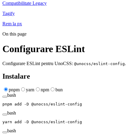
Compatibilitate Legacy
Tagify
Rem la px
On this page
Configurare ESLint
Configurare ESLint pentru UnoCSS:
.
@unocss/eslint-config
Instalare
pnpm
yarn
npm
bun
bash
pnpm
 add
 -D
 @unocss/eslint-config
bash
yarn
 add
 -D
 @unocss/eslint-config
bash