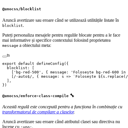
@unocss/blocklist
Aruncă avertizare sau eroare când se utilizează utilitățile listate în
.
blocklist
Puteți personaliza mesajele pentru regulile blocate pentru a le face
mai informative și specifice contextului folosind proprietatea
a obiectului meta:
message
ts
export
 default
 defineConfig
({
  blocklist
: [
    [
'
bg-red-500
'
, { 
message
: 
'
Folosește bg-red-600 în 
    [
/
-auto
$
/
, { 
message
: 
s
 => 
`
Folosește 
${
s
.
replace
(
/
  ],
})
🔧
@unocss/enforce-class-compile
Această regulă este concepută pentru a funcționa în combinație cu
transformatorul de compilare a claselor
.
Aruncă avertizare sau eroare când atributul clasei sau directiva nu
începe cu
.
:uno: