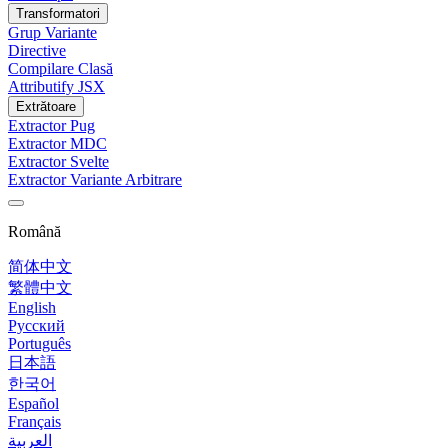
Transformatori
Grup Variante
Directive
Compilare Clasă
Attributify JSX
Extrătoare
Extractor Pug
Extractor MDC
Extractor Svelte
Extractor Variante Arbitrare
Română
简体中文
繁體中文
English
Русский
Português
日本語
한국어
Español
Français
العربية