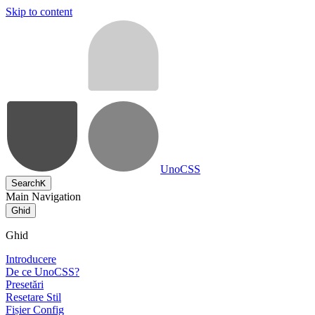
Skip to content
UnoCSS
Search
K
Main Navigation
Ghid
Ghid
Introducere
De ce UnoCSS?
Presetări
Resetare Stil
Fișier Config