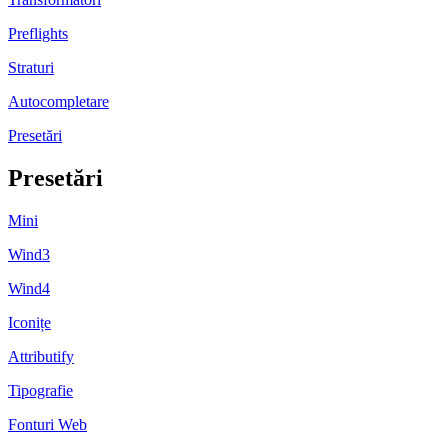
Preflights
Straturi
Autocompletare
Presetări
Presetări
Mini
Wind3
Wind4
Iconițe
Attributify
Tipografie
Fonturi Web