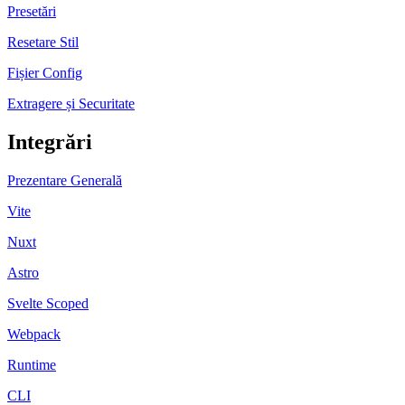
Presetări
Resetare Stil
Fișier Config
Extragere și Securitate
Integrări
Prezentare Generală
Vite
Nuxt
Astro
Svelte Scoped
Webpack
Runtime
CLI