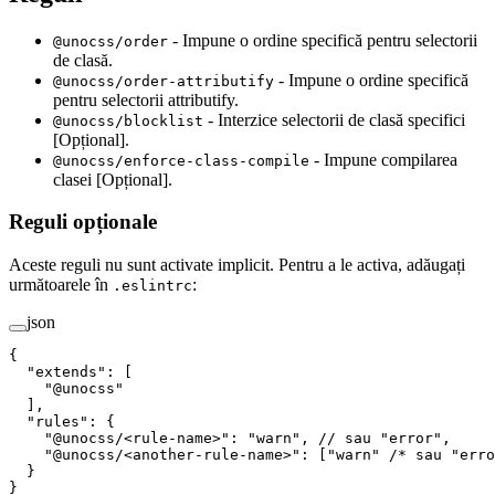
- Impune o ordine specifică pentru selectorii
@unocss/order
de clasă.
- Impune o ordine specifică
@unocss/order-attributify
pentru selectorii attributify.
- Interzice selectorii de clasă specifici
@unocss/blocklist
[Opțional].
- Impune compilarea
@unocss/enforce-class-compile
clasei [Opțional].
Reguli opționale
Aceste reguli nu sunt activate implicit. Pentru a le activa, adăugați
următoarele în
:
.eslintrc
json
{
  "
extends
"
:
 [
    "
@unocss
"
  ],
  "
rules
"
:
 {
    "
@unocss/<rule-name>
"
:
 "
warn
"
,
 // sau "error",
    "
@unocss/<another-rule-name>
"
:
 [
"
warn
"
 /* sau "erro
  }
}