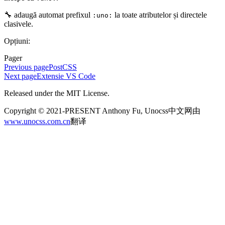
🔧 adaugă automat prefixul
la toate atributelor și directele
:uno:
clasivele.
Opțiuni:
Pager
Previous page
PostCSS
Next page
Extensie VS Code
Released under the MIT License.
Copyright © 2021-PRESENT Anthony Fu, Unocss中文网由
www.unocss.com.cn
翻译