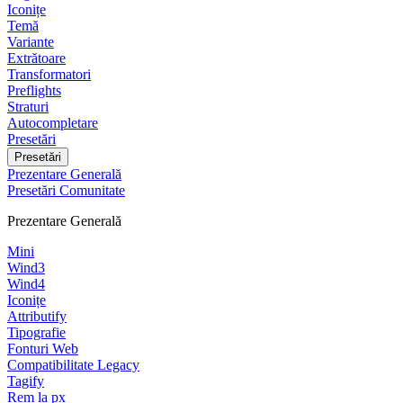
Iconițe
Temă
Variante
Extrătoare
Transformatori
Preflights
Straturi
Autocompletare
Presetări
Presetări
Prezentare Generală
Presetări Comunitate
Prezentare Generală
Mini
Wind3
Wind4
Iconițe
Attributify
Tipografie
Fonturi Web
Compatibilitate Legacy
Tagify
Rem la px