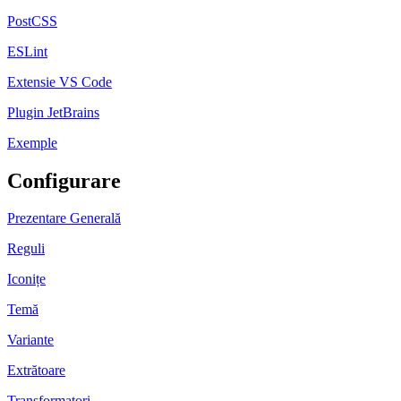
PostCSS
ESLint
Extensie VS Code
Plugin JetBrains
Exemple
Configurare
Prezentare Generală
Reguli
Iconițe
Temă
Variante
Extrătoare
Transformatori