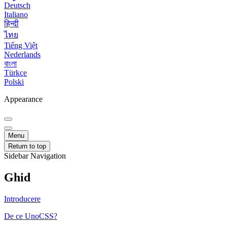
Deutsch
Italiano
हिन्दी
ไทย
Tiếng Việt
Nederlands
বাংলা
Türkçe
Polski
Appearance
Menu
Return to top
Sidebar Navigation
Ghid
Introducere
De ce UnoCSS?