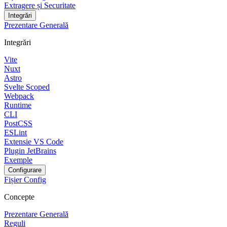
Extragere și Securitate
Integrări
Prezentare Generală
Integrări
Vite
Nuxt
Astro
Svelte Scoped
Webpack
Runtime
CLI
PostCSS
ESLint
Extensie VS Code
Plugin JetBrains
Exemple
Configurare
Fișier Config
Concepte
Prezentare Generală
Reguli