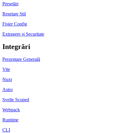
Presetări
Resetare Stil
Fișier Config
Extragere și Securitate
Integrări
Prezentare Generală
Vite
Nuxt
Astro
Svelte Scoped
Webpack
Runtime
CLI