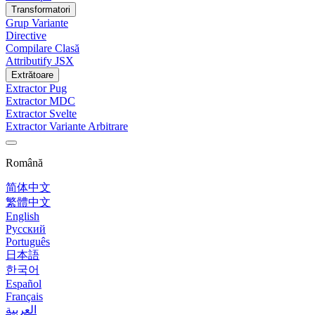
Transformatori
Grup Variante
Directive
Compilare Clasă
Attributify JSX
Extrătoare
Extractor Pug
Extractor MDC
Extractor Svelte
Extractor Variante Arbitrare
Română
简体中文
繁體中文
English
Русский
Português
日本語
한국어
Español
Français
العربية