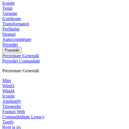
Iconițe
Temă
Variante
Extrătoare
Transformatori
Preflights
Straturi
Autocompletare
Presetări
Presetări
Prezentare Generală
Presetări Comunitate
Prezentare Generală
Mini
Wind3
Wind4
Iconițe
Attributify
Tipografie
Fonturi Web
Compatibilitate Legacy
Tagify
Rem la px