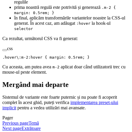
regulile
prima noastră regulă este potrivită și generează
.m-2 {
margin: 0.5rem; }
în final, aplicăm transformările variantelor noastre la CSS-ul
generat. În acest caz, am adăugat
la hook-ul
:hover
selector
Ca rezultat, următorul CSS va fi generat:
css
.
hover
\:
m-2
:
hover
 {
 margin
:
 0.5
rem
;
 }
Cu aceasta, am putea avea
aplicat doar când utilizatorii trec cu
m-2
mouse-ul peste element.
Mergând mai departe
Sistemul de variante este foarte puternic și nu poate fi acoperit
complet în acest ghid, puteți verifica
implementarea preset-ului
implicit
pentru a vedea utilizări mai avansate.
Pager
Previous page
Temă
Next page
Extrătoare