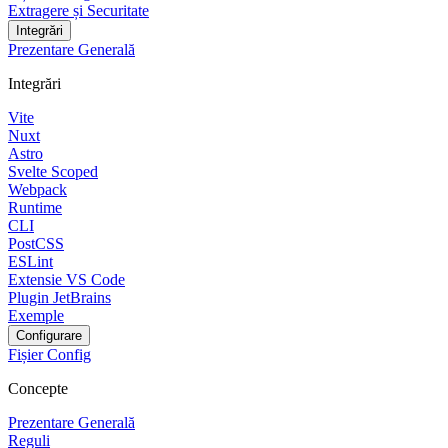
Extragere și Securitate
Integrări
Prezentare Generală
Integrări
Vite
Nuxt
Astro
Svelte Scoped
Webpack
Runtime
CLI
PostCSS
ESLint
Extensie VS Code
Plugin JetBrains
Exemple
Configurare
Fișier Config
Concepte
Prezentare Generală
Reguli