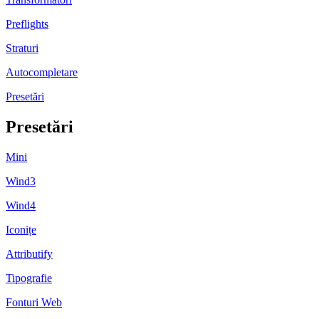
Preflights
Straturi
Autocompletare
Presetări
Presetări
Mini
Wind3
Wind4
Iconițe
Attributify
Tipografie
Fonturi Web