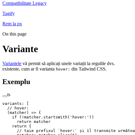
Compatibilitate Legacy
Tagify
Rem la px
On this page
Variante
Variantele
vă permit să aplicați unele variații la regulile dvs.
existente, cum ar fi varianta
din Tailwind CSS.
hover:
Exemplu
ts
variants
:
 [
  // hover:
  (
matcher
)
 =>
 {
    if
 (
!
matcher
.
startsWith
(
'
hover:
'
))
      return
 matcher
    return
 {
      // taie prefixul `hover:` și îl transmite următoa