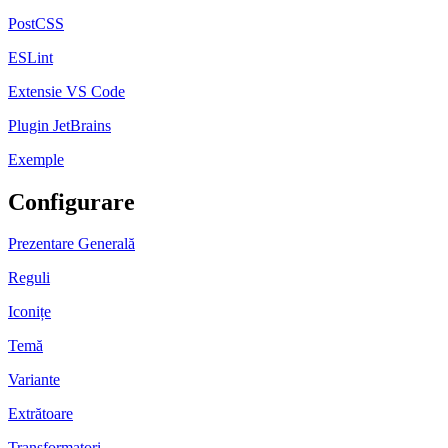
PostCSS
ESLint
Extensie VS Code
Plugin JetBrains
Exemple
Configurare
Prezentare Generală
Reguli
Iconițe
Temă
Variante
Extrătoare
Transformatori