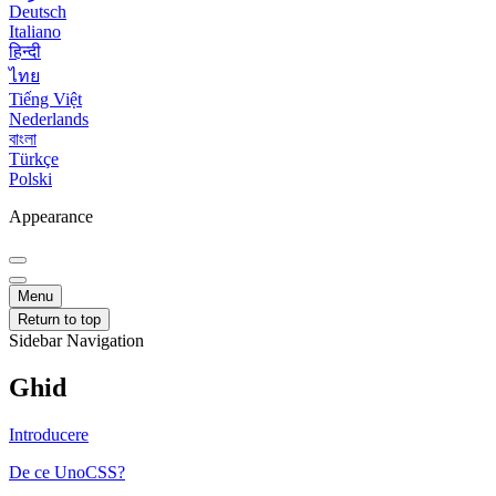
Deutsch
Italiano
हिन्दी
ไทย
Tiếng Việt
Nederlands
বাংলা
Türkçe
Polski
Appearance
Menu
Return to top
Sidebar Navigation
Ghid
Introducere
De ce UnoCSS?