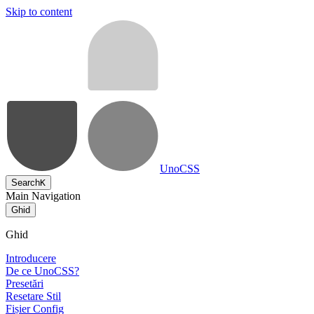
Skip to content
UnoCSS
Search
K
Main Navigation
Ghid
Ghid
Introducere
De ce UnoCSS?
Presetări
Resetare Stil
Fișier Config