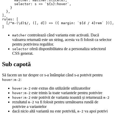
      matcher
: 
matcher
.
slice
(
6
),
      selector
: 
s
 => 
`
${
s
}
:hover
`
,
    }
  },
],
rules
:
 [
  [
/
^
m-
(
\d
)
$
/
,
 ([,
 d
])
 =>
 ({ 
margin
: 
`
${
d 
/
 4
}
rem
`
 })],
]
controlează când varianta este activată. Dacă
matcher
valoarea returnată este un string, acesta va fi folosit ca selector
pentru potrivirea regulilor.
oferă disponibilitatea de a personaliza selectorul
selector
CSS generat.
Sub capotă
Să facem un tur despre ce s-a întâmplat când s-a potrivit pentru
:
hover:m-2
este extras din utilizările utilizatorilor
hover:m-2
este trimis la toate variantele pentru potrivire
hover:m-2
este potrivit de varianta noastră și returnează
hover:m-2
m-2
rezultatul
va fi folosit pentru următoarea rundă de
m-2
potrivire a variantelor
dacă nicio altă variantă nu este potrivită,
va apoi potrivi
m-2