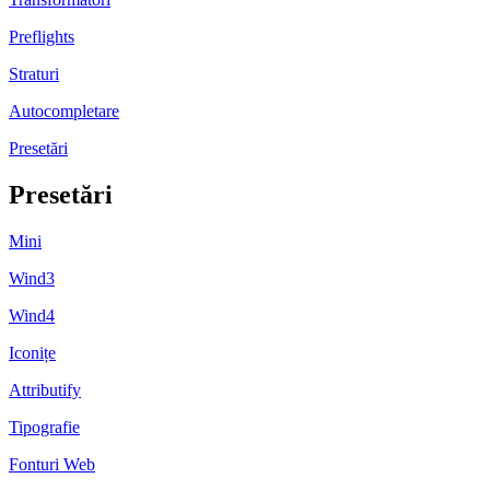
Preflights
Straturi
Autocompletare
Presetări
Presetări
Mini
Wind3
Wind4
Iconițe
Attributify
Tipografie
Fonturi Web