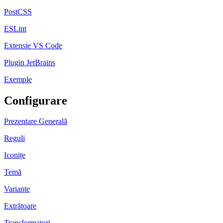
PostCSS
ESLint
Extensie VS Code
Plugin JetBrains
Exemple
Configurare
Prezentare Generală
Reguli
Iconițe
Temă
Variante
Extrătoare
Transformatori