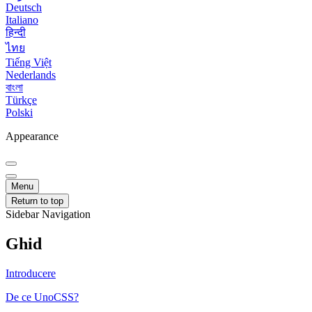
Deutsch
Italiano
हिन्दी
ไทย
Tiếng Việt
Nederlands
বাংলা
Türkçe
Polski
Appearance
Menu
Return to top
Sidebar Navigation
Ghid
Introducere
De ce UnoCSS?