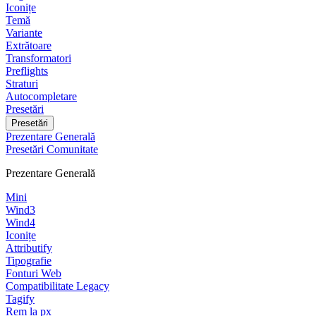
Iconițe
Temă
Variante
Extrătoare
Transformatori
Preflights
Straturi
Autocompletare
Presetări
Presetări
Prezentare Generală
Presetări Comunitate
Prezentare Generală
Mini
Wind3
Wind4
Iconițe
Attributify
Tipografie
Fonturi Web
Compatibilitate Legacy
Tagify
Rem la px