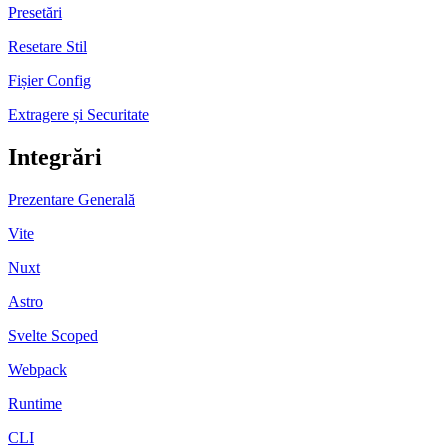
Presetări
Resetare Stil
Fișier Config
Extragere și Securitate
Integrări
Prezentare Generală
Vite
Nuxt
Astro
Svelte Scoped
Webpack
Runtime
CLI