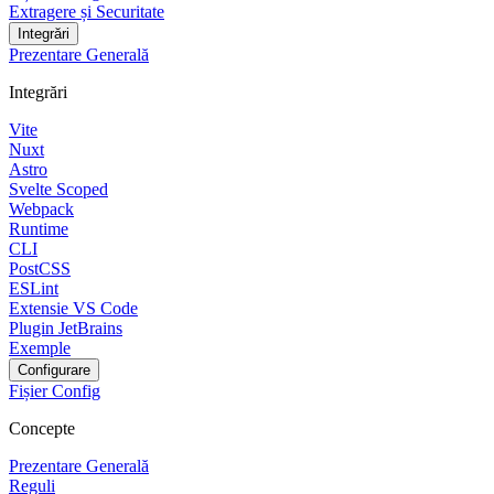
Extragere și Securitate
Integrări
Prezentare Generală
Integrări
Vite
Nuxt
Astro
Svelte Scoped
Webpack
Runtime
CLI
PostCSS
ESLint
Extensie VS Code
Plugin JetBrains
Exemple
Configurare
Fișier Config
Concepte
Prezentare Generală
Reguli