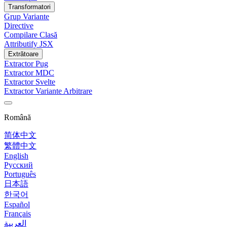
Transformatori
Grup Variante
Directive
Compilare Clasă
Attributify JSX
Extrătoare
Extractor Pug
Extractor MDC
Extractor Svelte
Extractor Variante Arbitrare
Română
简体中文
繁體中文
English
Русский
Português
日本語
한국어
Español
Français
العربية