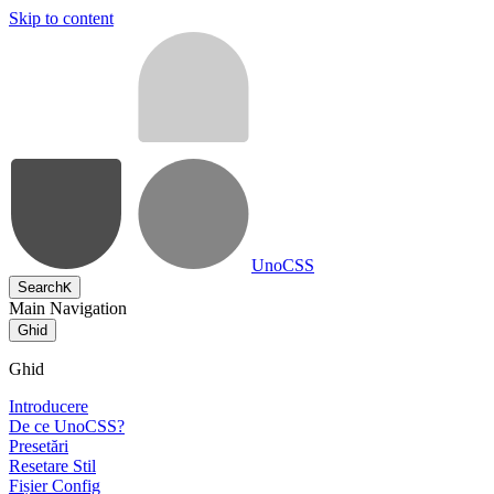
Skip to content
UnoCSS
Search
K
Main Navigation
Ghid
Ghid
Introducere
De ce UnoCSS?
Presetări
Resetare Stil
Fișier Config