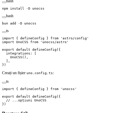
bash
npm
 install
 -D
 unocss
bash
bun
 add
 -D
 unocss
ts
import
 {
 defineConfig
 }
 from
 '
astro/config
'
import
 UnoCSS
 from
 '
unocss/astro
'
export
 default
 defineConfig
({
  integrations
: [
    UnoCSS
(),
  ],
})
Creați un fișier
:
uno.config.ts
ts
import
 {
 defineConfig
 }
 from
 '
unocss
'
export
 default
 defineConfig
({
  // ...opțiuni UnoCSS
})