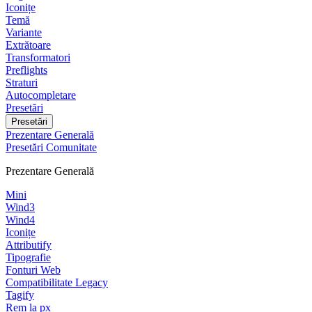
Iconițe
Temă
Variante
Extrătoare
Transformatori
Preflights
Straturi
Autocompletare
Presetări
Presetări
Prezentare Generală
Presetări Comunitate
Prezentare Generală
Mini
Wind3
Wind4
Iconițe
Attributify
Tipografie
Fonturi Web
Compatibilitate Legacy
Tagify
Rem la px