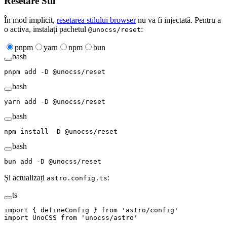
Resetare Stil
În mod implicit,
resetarea stilului browser
nu va fi injectată. Pentru a
o activa, instalați pachetul
:
@unocss/reset
pnpm
yarn
npm
bun
bash
pnpm
 add
 -D
 @unocss/reset
bash
yarn
 add
 -D
 @unocss/reset
bash
npm
 install
 -D
 @unocss/reset
bash
bun
 add
 -D
 @unocss/reset
Și actualizați
:
astro.config.ts
ts
import
 {
 defineConfig
 }
 from
 '
astro/config
'
import
 UnoCSS
 from
 '
unocss/astro
'