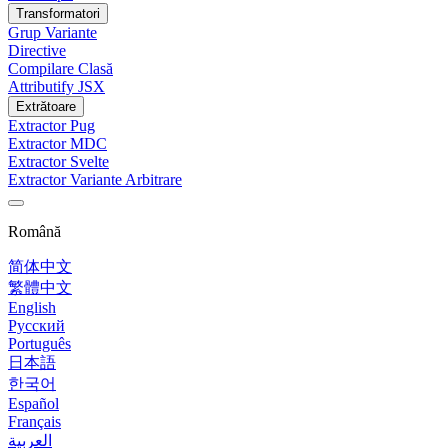
Transformatori
Grup Variante
Directive
Compilare Clasă
Attributify JSX
Extrătoare
Extractor Pug
Extractor MDC
Extractor Svelte
Extractor Variante Arbitrare
Română
简体中文
繁體中文
English
Русский
Português
日本語
한국어
Español
Français
العربية