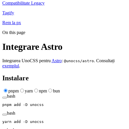
Compatibilitate Legacy
Tagify
Rem la px
On this page
Integrare Astro
Integrarea UnoCSS pentru
Astro
:
. Consultați
@unocss/astro
exemplul
.
Instalare
pnpm
yarn
npm
bun
bash
pnpm
 add
 -D
 unocss
bash
yarn
 add
 -D
 unocss