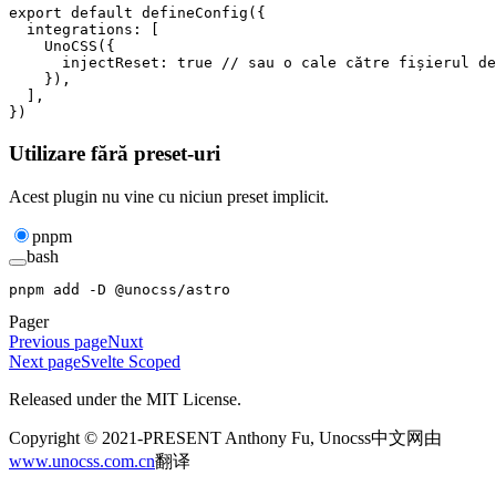
export
 default
 defineConfig
({
  integrations
: [
    UnoCSS
({
      injectReset
: 
true
 // sau o cale către fișierul de
    }),
  ],
})
Utilizare fără preset-uri
Acest plugin nu vine cu niciun preset implicit.
pnpm
bash
pnpm
 add
 -D
 @unocss/astro
Pager
Previous page
Nuxt
Next page
Svelte Scoped
Released under the MIT License.
Copyright © 2021-PRESENT Anthony Fu, Unocss中文网由
www.unocss.com.cn
翻译