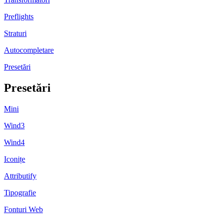
Preflights
Straturi
Autocompletare
Presetări
Presetări
Mini
Wind3
Wind4
Iconițe
Attributify
Tipografie
Fonturi Web