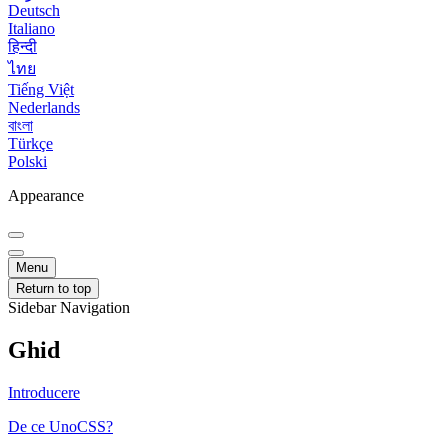
Deutsch
Italiano
हिन्दी
ไทย
Tiếng Việt
Nederlands
বাংলা
Türkçe
Polski
Appearance
Menu
Return to top
Sidebar Navigation
Ghid
Introducere
De ce UnoCSS?