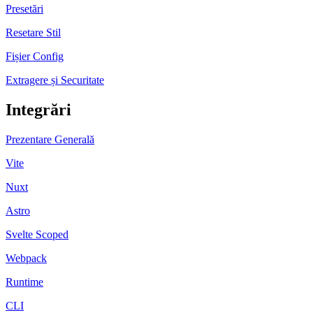
Presetări
Resetare Stil
Fișier Config
Extragere și Securitate
Integrări
Prezentare Generală
Vite
Nuxt
Astro
Svelte Scoped
Webpack
Runtime
CLI