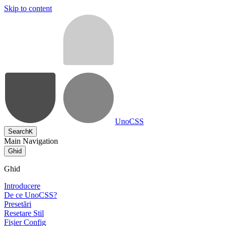
Skip to content
UnoCSS
Search
K
Main Navigation
Ghid
Ghid
Introducere
De ce UnoCSS?
Presetări
Resetare Stil
Fișier Config