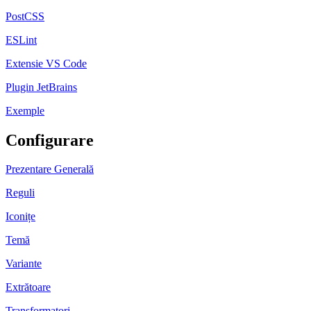
PostCSS
ESLint
Extensie VS Code
Plugin JetBrains
Exemple
Configurare
Prezentare Generală
Reguli
Iconițe
Temă
Variante
Extrătoare
Transformatori