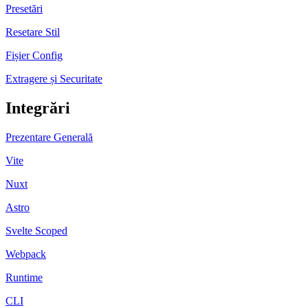
Presetări
Resetare Stil
Fișier Config
Extragere și Securitate
Integrări
Prezentare Generală
Vite
Nuxt
Astro
Svelte Scoped
Webpack
Runtime
CLI