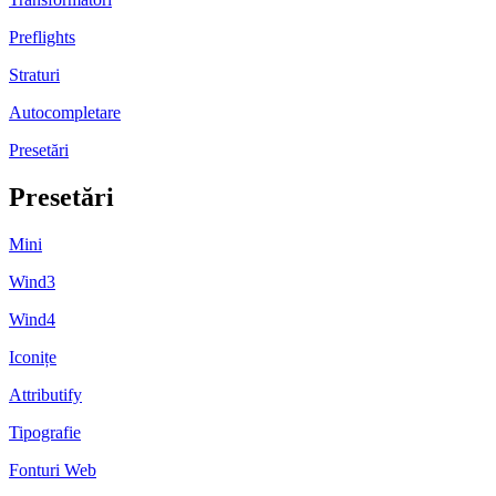
Preflights
Straturi
Autocompletare
Presetări
Presetări
Mini
Wind3
Wind4
Iconițe
Attributify
Tipografie
Fonturi Web