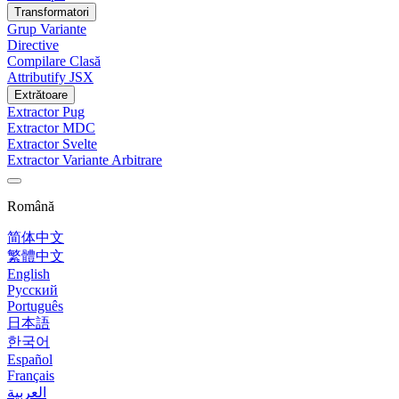
Transformatori
Grup Variante
Directive
Compilare Clasă
Attributify JSX
Extrătoare
Extractor Pug
Extractor MDC
Extractor Svelte
Extractor Variante Arbitrare
Română
简体中文
繁體中文
English
Русский
Português
日本語
한국어
Español
Français
العربية