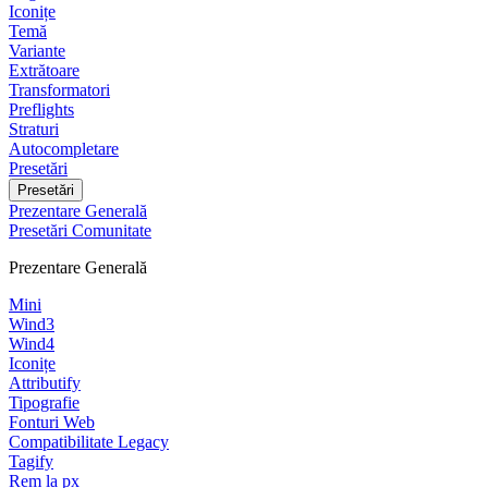
Iconițe
Temă
Variante
Extrătoare
Transformatori
Preflights
Straturi
Autocompletare
Presetări
Presetări
Prezentare Generală
Presetări Comunitate
Prezentare Generală
Mini
Wind3
Wind4
Iconițe
Attributify
Tipografie
Fonturi Web
Compatibilitate Legacy
Tagify
Rem la px