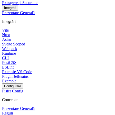
Extragere și Securitate
Integrări
Prezentare Generală
Integrări
Vite
Nuxt
Astro
Svelte Scoped
Webpack
Runtime
CLI
PostCSS
ESLint
Extensie VS Code
Plugin JetBrains
Exemple
Configurare
Fișier Config
Concepte
Prezentare Generală
Reguli