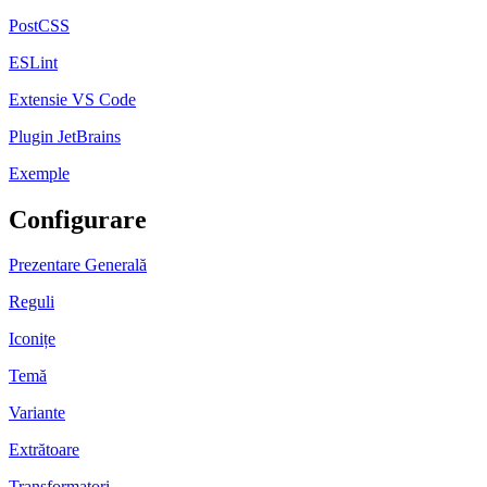
PostCSS
ESLint
Extensie VS Code
Plugin JetBrains
Exemple
Configurare
Prezentare Generală
Reguli
Iconițe
Temă
Variante
Extrătoare
Transformatori