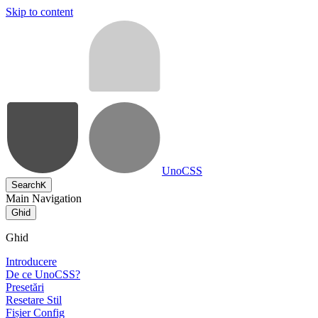
Skip to content
UnoCSS
Search
K
Main Navigation
Ghid
Ghid
Introducere
De ce UnoCSS?
Presetări
Resetare Stil
Fișier Config