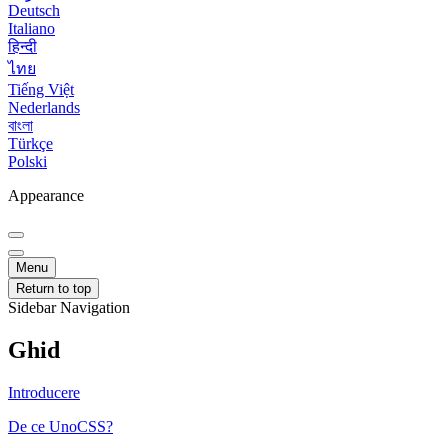
Deutsch
Italiano
हिन्दी
ไทย
Tiếng Việt
Nederlands
বাংলা
Türkçe
Polski
Appearance
Menu
Return to top
Sidebar Navigation
Ghid
Introducere
De ce UnoCSS?