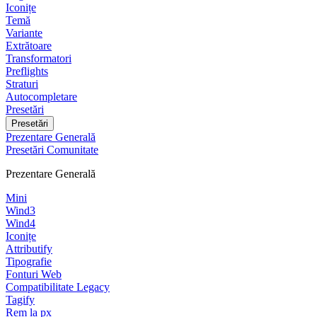
Iconițe
Temă
Variante
Extrătoare
Transformatori
Preflights
Straturi
Autocompletare
Presetări
Presetări
Prezentare Generală
Presetări Comunitate
Prezentare Generală
Mini
Wind3
Wind4
Iconițe
Attributify
Tipografie
Fonturi Web
Compatibilitate Legacy
Tagify
Rem la px