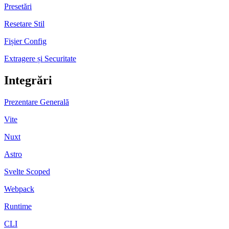
Presetări
Resetare Stil
Fișier Config
Extragere și Securitate
Integrări
Prezentare Generală
Vite
Nuxt
Astro
Svelte Scoped
Webpack
Runtime
CLI