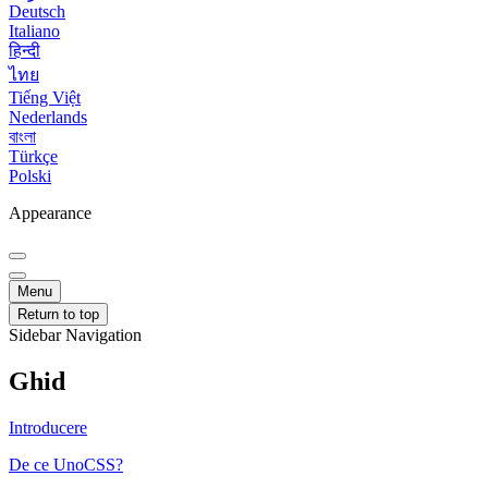
Deutsch
Italiano
हिन्दी
ไทย
Tiếng Việt
Nederlands
বাংলা
Türkçe
Polski
Appearance
Menu
Return to top
Sidebar Navigation
Ghid
Introducere
De ce UnoCSS?