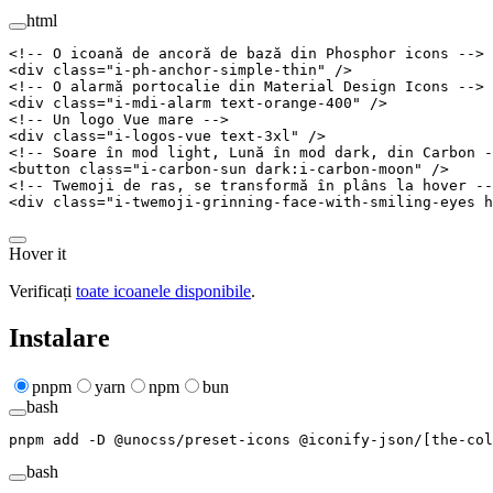
html
<!-- O icoană de ancoră de bază din Phosphor icons -->
<
div
 class
=
"
i-ph-anchor-simple-thin
"
 /
>
<!-- O alarmă portocalie din Material Design Icons -->
<
div
 class
=
"
i-mdi-alarm text-orange-400
"
 /
>
<!-- Un logo Vue mare -->
<
div
 class
=
"
i-logos-vue text-3xl
"
 /
>
<!-- Soare în mod light, Lună în mod dark, din Carbon -
<
button
 class
=
"
i-carbon-sun dark:i-carbon-moon
"
 /
>
<!-- Twemoji de ras, se transformă în plâns la hover --
<
div
 class
=
"
i-twemoji-grinning-face-with-smiling-eyes h
Hover it
Verificați
toate icoanele disponibile
.
Instalare
pnpm
yarn
npm
bun
bash
pnpm
 add
 -D
 @unocss/preset-icons
 @iconify-json/[the-col
bash