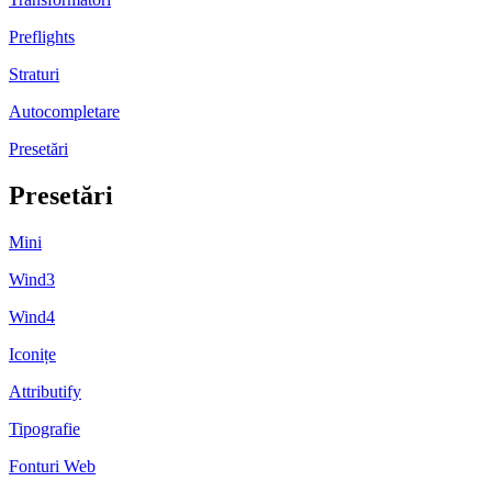
Preflights
Straturi
Autocompletare
Presetări
Presetări
Mini
Wind3
Wind4
Iconițe
Attributify
Tipografie
Fonturi Web