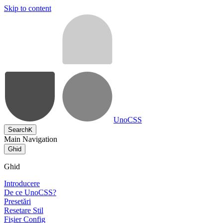
Skip to content
UnoCSS
Search
K
Main Navigation
Ghid
Ghid
Introducere
De ce UnoCSS?
Presetări
Resetare Stil
Fișier Config