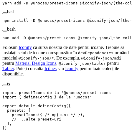
yarn
 add
 -D
 @unocss/preset-icons
 @iconify-json/[the-col
bash
npm
 install
 -D
 @unocss/preset-icons
 @iconify-json/[the-
bash
bun
 add
 -D
 @unocss/preset-icons
 @iconify-json/[the-coll
Folosim
Iconify
ca sursa noastră de date pentru icoane. Trebuie să
instalați setul de icoane corespunzător în
urmând
devDependencies
modelul
. De exemplu,
@iconify-json/*
@iconify-json/mdi
pentru
Material Design Icons
,
pentru
@iconify-json/tabler
Tabler
. Puteți consulta
Icônes
sau
Iconify
pentru toate colecțiile
disponibile.
ts
import
 presetIcons
 de
 la
 '
@unocss/preset-icons
'
import
 {
 defineConfig
 }
 de
 la
 '
unocss
'
export
 default
 defineConfig
(
{
  presets
: [
    presetIcons
({ 
/* opțiuni */
 }
)
,
    // ...alte preset-uri
  ]
,
})