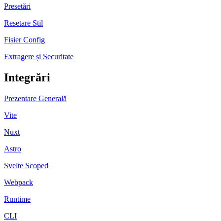
Presetări
Resetare Stil
Fișier Config
Extragere și Securitate
Integrări
Prezentare Generală
Vite
Nuxt
Astro
Svelte Scoped
Webpack
Runtime
CLI