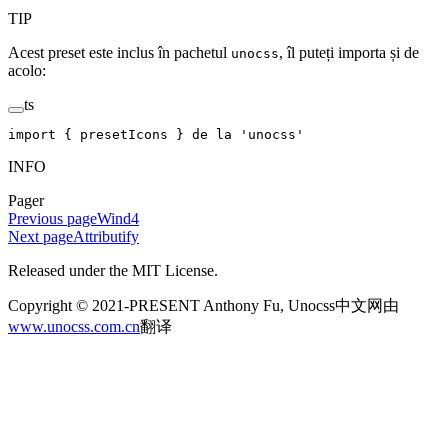
TIP
Acest preset este inclus în pachetul
, îl puteți importa și de
unocss
acolo:
ts
import
 {
 presetIcons
 }
 de
 la
 '
unocss
'
INFO
Pager
Previous page
Wind4
Next page
Attributify
Released under the MIT License.
Copyright © 2021-PRESENT Anthony Fu, Unocss中文网由
www.unocss.com.cn
翻译