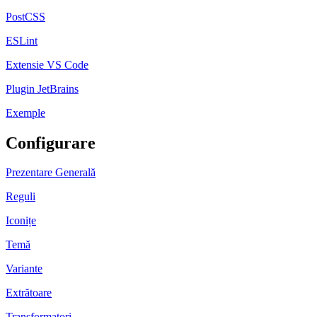
PostCSS
ESLint
Extensie VS Code
Plugin JetBrains
Exemple
Configurare
Prezentare Generală
Reguli
Iconițe
Temă
Variante
Extrătoare
Transformatori