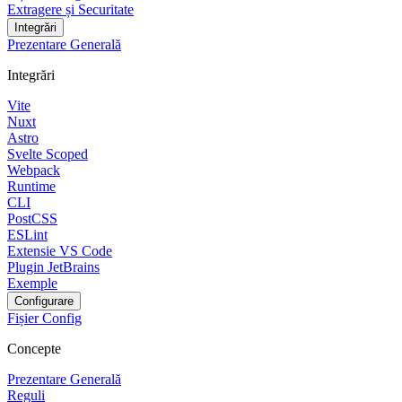
Extragere și Securitate
Integrări
Prezentare Generală
Integrări
Vite
Nuxt
Astro
Svelte Scoped
Webpack
Runtime
CLI
PostCSS
ESLint
Extensie VS Code
Plugin JetBrains
Exemple
Configurare
Fișier Config
Concepte
Prezentare Generală
Reguli