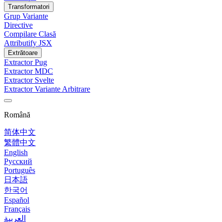
Transformatori
Grup Variante
Directive
Compilare Clasă
Attributify JSX
Extrătoare
Extractor Pug
Extractor MDC
Extractor Svelte
Extractor Variante Arbitrare
Română
简体中文
繁體中文
English
Русский
Português
日本語
한국어
Español
Français
العربية