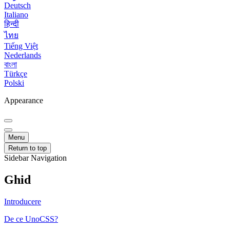
Deutsch
Italiano
हिन्दी
ไทย
Tiếng Việt
Nederlands
বাংলা
Türkçe
Polski
Appearance
Menu
Return to top
Sidebar Navigation
Ghid
Introducere
De ce UnoCSS?