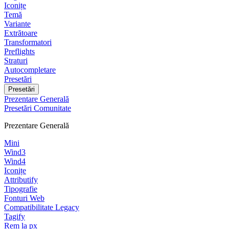
Iconițe
Temă
Variante
Extrătoare
Transformatori
Preflights
Straturi
Autocompletare
Presetări
Presetări
Prezentare Generală
Presetări Comunitate
Prezentare Generală
Mini
Wind3
Wind4
Iconițe
Attributify
Tipografie
Fonturi Web
Compatibilitate Legacy
Tagify
Rem la px