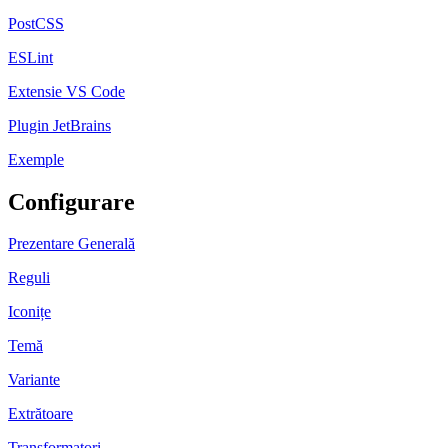
PostCSS
ESLint
Extensie VS Code
Plugin JetBrains
Exemple
Configurare
Prezentare Generală
Reguli
Iconițe
Temă
Variante
Extrătoare
Transformatori