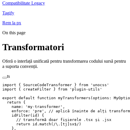
Compatibilitate Legacy
Tagify
Rem la px
On this page
Transformatori
Oferă o interfață unificată pentru transformarea codului sursă pentru
a suporta convenții.
ts
import
 {
 SourceCodeTransformer
 }
 from
 '
unocss
'
import
 {
 createFilter
 }
 from
 '
plugin-utils
'
export
 default
 function
 myTransformers
(
options
: 
MyOptio
  return
 {
    name
: 
'
my-transformer
'
,
    enforce
: 
'
pre
'
, 
// aplică înainte de alți transform
    idFilter
(
id
) {
      // transformă doar fișierele .tsx și .jsx
      return
 id
.
match
(
/
\.
[
tj
]
sx
$
/
)
    },