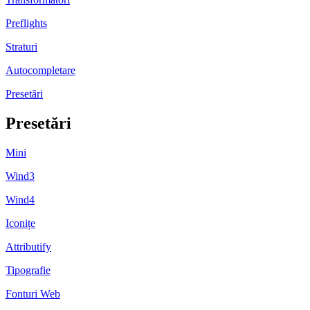
Preflights
Straturi
Autocompletare
Presetări
Presetări
Mini
Wind3
Wind4
Iconițe
Attributify
Tipografie
Fonturi Web