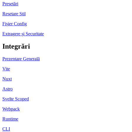
Presetări
Resetare Stil
Fișier Config
Extragere și Securitate
Integrări
Prezentare Generală
Vite
Nuxt
Astro
Svelte Scoped
Webpack
Runtime
CLI