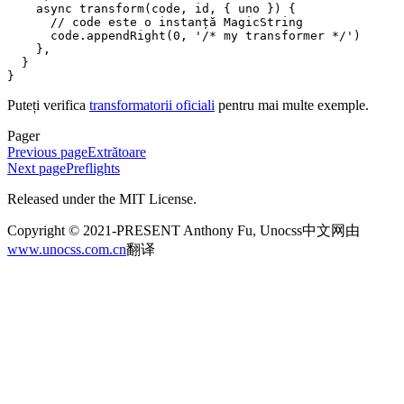
    async
 transform
(
code
, 
id
, { 
uno
 }) {
      // code este o instanță MagicString
      code
.
appendRight
(
0
, 
'
/* my transformer */
'
)
    },
  }
}
Puteți verifica
transformatorii oficiali
pentru mai multe exemple.
Pager
Previous page
Extrătoare
Next page
Preflights
Released under the MIT License.
Copyright © 2021-PRESENT Anthony Fu, Unocss中文网由
www.unocss.com.cn
翻译