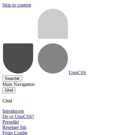
Skip to content
UnoCSS
Search
K
Main Navigation
Ghid
Ghid
Introducere
De ce UnoCSS?
Presetări
Resetare Stil
Fișier Config