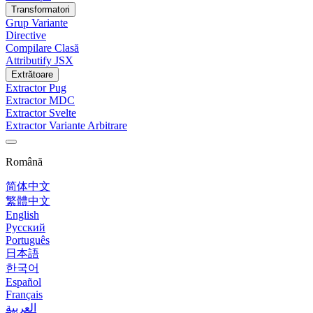
Transformatori
Grup Variante
Directive
Compilare Clasă
Attributify JSX
Extrătoare
Extractor Pug
Extractor MDC
Extractor Svelte
Extractor Variante Arbitrare
Română
简体中文
繁體中文
English
Русский
Português
日本語
한국어
Español
Français
العربية