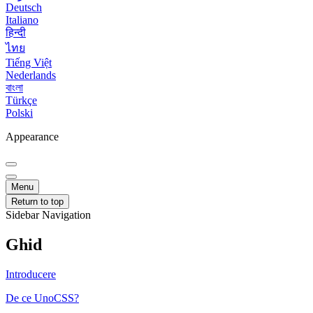
Deutsch
Italiano
हिन्दी
ไทย
Tiếng Việt
Nederlands
বাংলা
Türkçe
Polski
Appearance
Menu
Return to top
Sidebar Navigation
Ghid
Introducere
De ce UnoCSS?