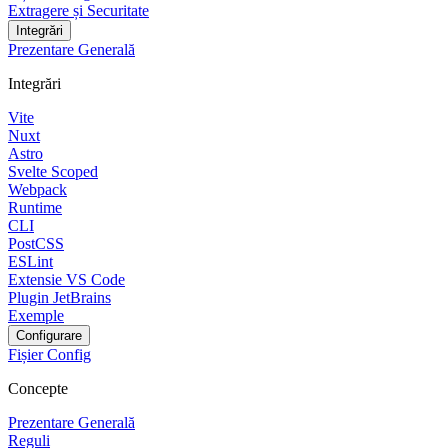
Extragere și Securitate
Integrări
Prezentare Generală
Integrări
Vite
Nuxt
Astro
Svelte Scoped
Webpack
Runtime
CLI
PostCSS
ESLint
Extensie VS Code
Plugin JetBrains
Exemple
Configurare
Fișier Config
Concepte
Prezentare Generală
Reguli