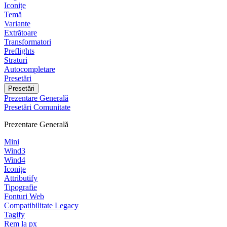
Iconițe
Temă
Variante
Extrătoare
Transformatori
Preflights
Straturi
Autocompletare
Presetări
Presetări
Prezentare Generală
Presetări Comunitate
Prezentare Generală
Mini
Wind3
Wind4
Iconițe
Attributify
Tipografie
Fonturi Web
Compatibilitate Legacy
Tagify
Rem la px