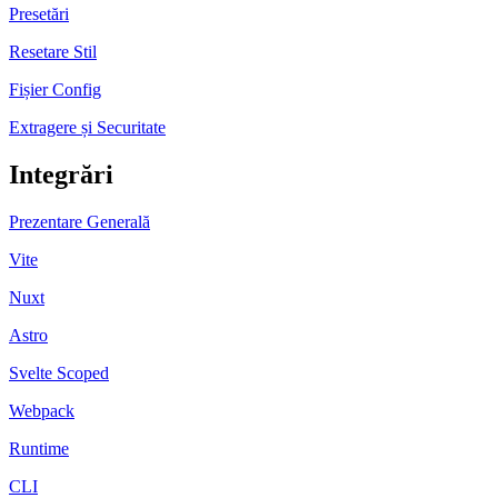
Presetări
Resetare Stil
Fișier Config
Extragere și Securitate
Integrări
Prezentare Generală
Vite
Nuxt
Astro
Svelte Scoped
Webpack
Runtime
CLI