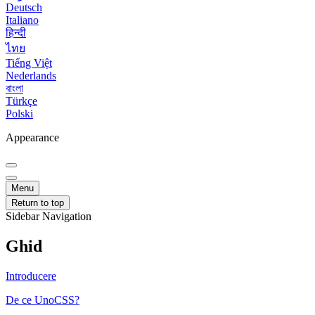
Deutsch
Italiano
हिन्दी
ไทย
Tiếng Việt
Nederlands
বাংলা
Türkçe
Polski
Appearance
Menu
Return to top
Sidebar Navigation
Ghid
Introducere
De ce UnoCSS?