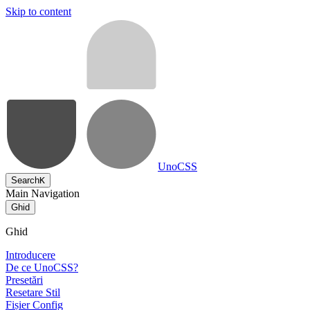
Skip to content
UnoCSS
Search
K
Main Navigation
Ghid
Ghid
Introducere
De ce UnoCSS?
Presetări
Resetare Stil
Fișier Config