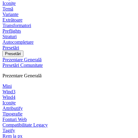
Iconițe
Temă
Variante
Extrătoare
Transformatori
Preflights
Straturi
Autocompletare
Presetări
Presetări
Prezentare Generală
Presetări Comunitate
Prezentare Generală
Mini
Wind3
Wind4
Iconițe
Attributify
Tipografie
Fonturi Web
Compatibilitate Legacy
Tagify
Rem la px