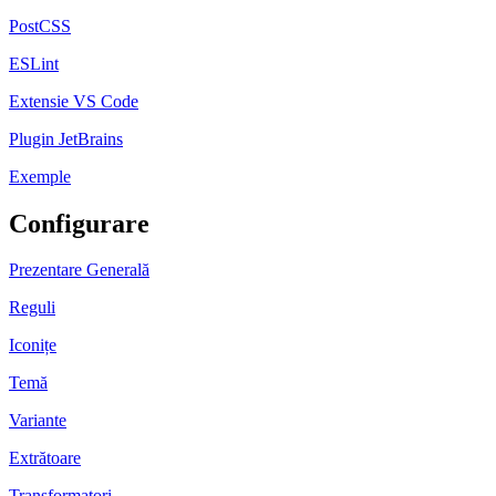
PostCSS
ESLint
Extensie VS Code
Plugin JetBrains
Exemple
Configurare
Prezentare Generală
Reguli
Iconițe
Temă
Variante
Extrătoare
Transformatori