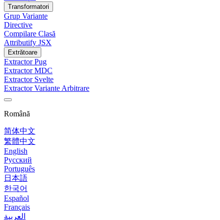
Transformatori
Grup Variante
Directive
Compilare Clasă
Attributify JSX
Extrătoare
Extractor Pug
Extractor MDC
Extractor Svelte
Extractor Variante Arbitrare
Română
简体中文
繁體中文
English
Русский
Português
日本語
한국어
Español
Français
العربية