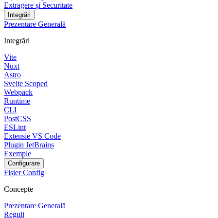
Extragere și Securitate
Integrări
Prezentare Generală
Integrări
Vite
Nuxt
Astro
Svelte Scoped
Webpack
Runtime
CLI
PostCSS
ESLint
Extensie VS Code
Plugin JetBrains
Exemple
Configurare
Fișier Config
Concepte
Prezentare Generală
Reguli